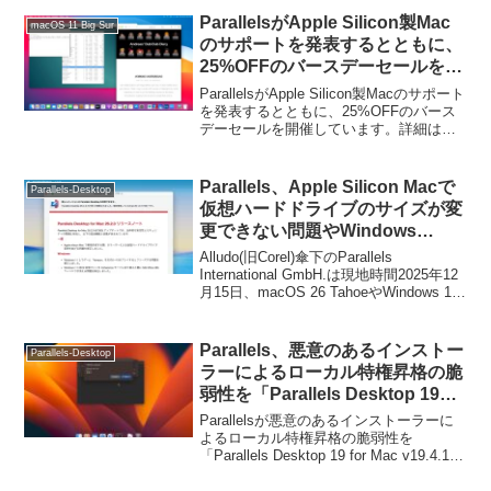
ParallelsがApple Silicon製Mac
macOS 11 Big Sur
のサポートを発表するとともに、
25%OFFのバースデーセールを開
催。
ParallelsがApple Silicon製Macのサポート
を発表するとともに、25%OFFのバース
デーセールを開催しています。詳細は以
下から。
Parallels、Apple Silicon Macで
Parallels-Desktop
仮想ハードドライブのサイズが変
更できない問題やWindows
11/Linux仮想マシンとの互換性を
Alludo(旧Corel)傘下のParallels
向上させた「Parallels Desktop
International GmbH.は現地時間2025年12
月15日、macOS 26 TahoeやWindows 11
for Mac 26.2.0」をリリース。
25Hをサポートした「Parallels Desktop
26 for Mac v26.0.0」の2度目アップデー
トとなる「Parallels Desktop 26 for Mac
Parallels、悪意のあるインストー
Parallels-Desktop
v26.2.0」をリリースしたと発表していま
ラーによるローカル特権昇格の脆
す。
弱性を「Parallels Desktop 19
for Mac v19.4.1」で修正。
Parallelsが悪意のあるインストーラーに
よるローカル特権昇格の脆弱性を
「Parallels Desktop 19 for Mac v19.4.1」
で修正したと発表しています。詳細は以
下から。