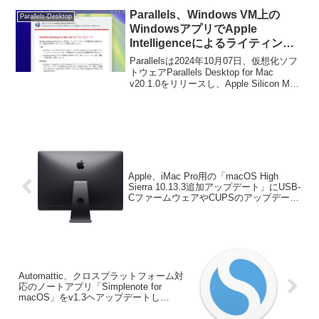
Parallels、Windows VM上の
Parallels-Desktop
WindowsアプリでApple
Intelligenceによるライティング
ツールをサポートした「Parallels
Parallelsは2024年10月07日、仮想化ソフ
Desktop for Mac v20.1.0」をリ
トウェアParallels Desktop for Mac
v20.1.0をリリースし、Apple Silicon Mac
リース。
とmacOS 15.1 Sequoia以降を搭載した
Windows VM上で、Apple Intelligenceに
よるライティングツールをサポートした
と発表しています。
Apple、iMac Pro用の「macOS High
Sierra 10.13.3追加アップデート」にUSB-
CファームウェアやCUPSのアップデート
を同梱。
Automattic、クロスプラットフォーム対
応のノートアプリ「Simplenote for
macOS」をv1.3ヘアップデートし
Markdownをサポート。