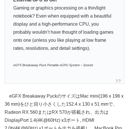
Gaming or graphics processing on a thin/light
notebook? Even when equipped with a beautiful
display and a high-performance CPU, you
probably wouldn’t have thought of loading games
onto one (unless you like playing at low frame
rates, resolutions, and detail settings).
eGFX Breakaway Puck Portable eGPU System – Sonnet
eGFX Breakaway PuckのサイズはMac mini(196 x 196 x
36 mm)をひと回り小さくした152.4 x 130 x 51 mmで、
Radeon RX 560またはRX 570が搭載され、出力は
DisplayPort 1.4(4K@60Hz) x3ポート, HDMI
2.0b(4K@60Hz) x1ポートを出力を搭載し、MacBook Pro