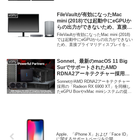
FileVaultが有効になったMac
eGPU
mini (2018)では起動中にeGPUか
らの出力ができないため、直接プ
ライマリディスプレイをHDMIポ
FileVaultが有効になったMac mini (2018)
ートに接続し、ログイン後に
では起動中にeGPUからの出力ができない
ため、直接プライマリディスプレイを
eGPUを接続する必要がある。
HDMIポートに接続し、ログイン後に
eGPUを接続する必要があると、米
Sonnetが通知しています。詳細...
Sonnet、最新のmacOS 11 Big
eGPU
SurでサポートされたAMD
RDNA2アーキテクチャー採用の
GPU「Radeon RX 6900 XT」を
SonnetがAMD RDNA2アーキテクチャー
同梱したeGPU Boxなどの提供を
採用の「Radeon RX 6900 XT」を同梱し
たeGPU BoxやxMac miniシステムの提供
開始。
を開始すると発表しています。詳細は以
下から。
Apple、「iPhone X」および「Face ID」
に関するサポートページを公開。