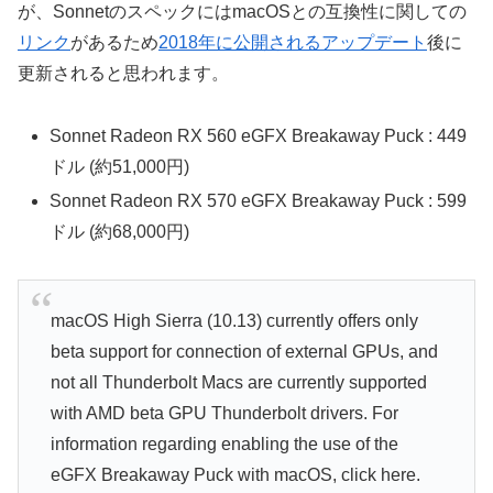
が、SonnetのスペックにはmacOSとの互換性に関しての
リンク
があるため
2018年に公開されるアップデート
後に
更新されると思われます。
Sonnet Radeon RX 560 eGFX Breakaway Puck : 449
ドル (約51,000円)
Sonnet Radeon RX 570 eGFX Breakaway Puck : 599
ドル (約68,000円)
macOS High Sierra (10.13) currently offers only
beta support for connection of external GPUs, and
not all Thunderbolt Macs are currently supported
with AMD beta GPU Thunderbolt drivers. For
information regarding enabling the use of the
eGFX Breakaway Puck with macOS, click here.