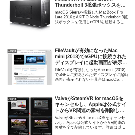
Thunderbolt 3拡張ボックスを使
用しeGPUを起動することに成功
macOS Sierraを搭載したMacBook Pro
したもよう。
Late 2016とAKiTiO Node Thunderbolt 3拡
張ボックスを使用しeGPUを起動すること
に成功したユーザーの方がいるようで
す。詳細は以下から。
FileVaultが有効になったMac
eGPU
mini (2018)でeGPUに接続された
ディスプレイに起動画面が表示さ
れない不具合はmacOS 10.15.4
FileVaultが有効になったMac mini (2018)
Catalinaでも修正されていない。
でeGPUに接続されたディスプレイに起動
画面が表示されない不具合はmacOS
10.15.4 Catalinaでも修正されていないそ
うです。詳細は以下から。
ValveがSteamVR for macOSを
eGPU
キャンセルし、Appleは公式サイ
トからVR関連の素材を削除した
もよう。
ValveがSteamVR for macOSをキャンセ
ルし、Appleは公式サイトからVR関連の
素材を全て削除しています。詳細は以下
から。