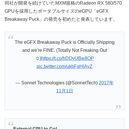
同社が開発を続けていたMXM規格のRadeon RX 560/570
GPUを採用したポータブルサイズのeGPU「eGFX
Breakaway Puck」の発売を初めたと発表しています。
The eGFX Breakaway Puck is Officially Shipping
and we're FINE. (Totally Not Freaking Out
☺️)
https://t.co/hDOyUBw8OP
pic.twitter.com/ukbFgHlAyZ
— Sonnet Technologies (@SonnetTech)
2017年
11月1日
External GPU to Go!