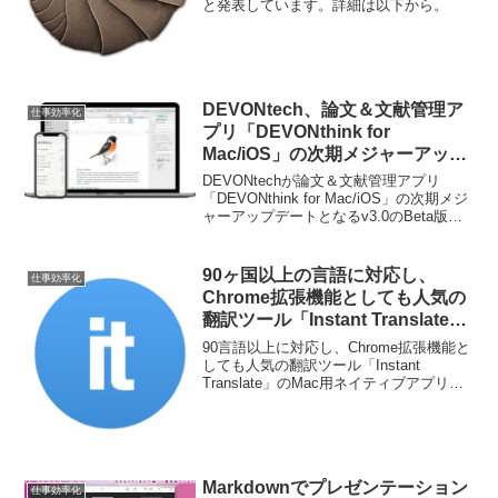
と発表しています。詳細は以下から。
DEVONtech、論文＆文献管理ア
仕事効率化
プリ「DEVONthink for
Mac/iOS」の次期メジャーアップ
デートとなるv3.0のBeta版を公
DEVONtechが論文＆文献管理アプリ
開。
「DEVONthink for Mac/iOS」の次期メジ
ャーアップデートとなるv3.0のBeta版を
公開しています。詳細は以下から。
90ヶ国以上の言語に対応し、
仕事効率化
Chrome拡張機能としても人気の
翻訳ツール「Instant Translate」
のMac用ネイティブアプリ「Inst
90言語以上に対応し、Chrome拡張機能と
Translate」が無料セール中。
しても人気の翻訳ツール「Instant
Translate」のMac用ネイティブアプリ
「Inst Translate」が無料セール中です。
詳細は以下から。
Markdownでプレゼンテーション
仕事効率化