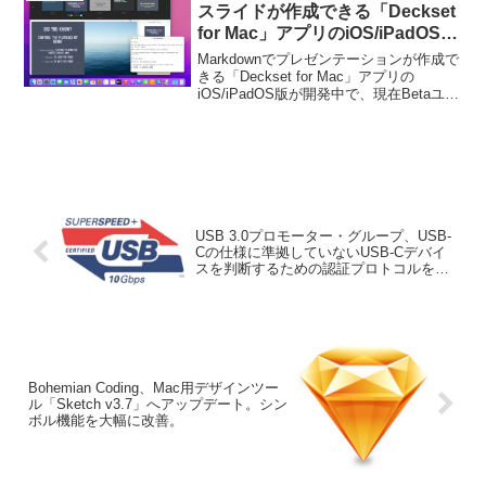
スライドが作成できる「Deckset
for Mac」アプリのiOS/iPadOS版
が開発中。
Markdownでプレゼンテーションが作成で
きる「Deckset for Mac」アプリの
iOS/iPadOS版が開発中で、現在Betaユー
ザーを募っています。詳細は以下から。
USB 3.0プロモーター・グループ、USB-
Cの仕様に準拠していないUSB-Cデバイ
スを判断するための認証プロトコルを制
定。
Bohemian Coding、Mac用デザインツー
ル「Sketch v3.7」へアップデート。シン
ボル機能を大幅に改善。