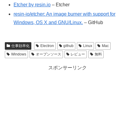
Etcher by resin.io
– Etcher
resin-io/etcher: An image burner with support for
Windows, OS X and GNU/Linux.
– GitHub
仕事効率化
Electron
github
Linux
Mac
Windows
オープンソース
レビュー
無料
スポンサーリンク