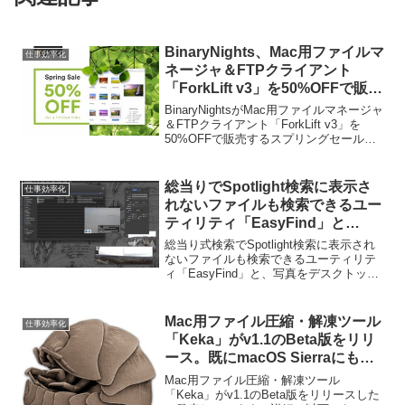
BinaryNights、Mac用ファイルマ
仕事効率化
ネージャ＆FTPクライアント
「ForkLift v3」を50%OFFで販売
するスプリングセールを開催。
BinaryNightsがMac用ファイルマネージャ
＆FTPクライアント「ForkLift v3」を
50%OFFで販売するスプリングセールを
開催しています。詳細は以下から。
総当りでSpotlight検索に表示さ
仕事効率化
れないファイルも検索できるユー
ティリティ「EasyFind」と
「PhotoStickies」がアップデー
総当り式検索でSpotlight検索に表示され
トし、macOS 10.15 Catalinaに
ないファイルも検索できるユーティリテ
ィ「EasyFind」と、写真をデスクトップ
対応。
に貼り付けられる「PhotoStickies」がア
ップデートし、macOS 10.15 Catalinaに
対応して...
Mac用ファイル圧縮・解凍ツール
仕事効率化
「Keka」がv1.1のBeta版をリリ
ース。既にmacOS Sierraにも対
応。
Mac用ファイル圧縮・解凍ツール
「Keka」がv1.1のBeta版をリリースした