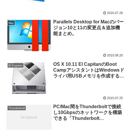
2016.07.26
Parallels Desktop for Macのバー
Mac
ジョン10と11の変更点＆追加機
能まとめ。
2015.08.20
OS X 10.11 El CapitanのBoot
El Capitan
CampアシスタントはWindowsド
ライバ用USBメモリを作成するこ
と無く、より簡単にWindowsの
セットアップが可能。
2015.07.25
PC/Mac間をThunderboltで接続
Thunderbolt
し10Gbpsのネットワークを構築
できる「Thunderbolt
Networking」はThunderbolt
Software 2.5から対応するもよ