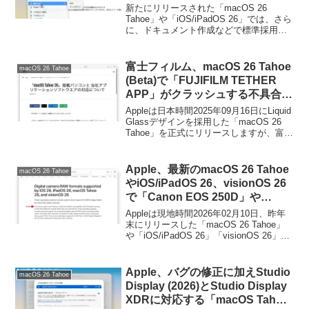
形式のファイルのインポートとエ
新たにリリースされた「macOS 26
クスポートをサポート。
Tahoe」や「iOS/iPadOS 26」では、さら
に、ドキュメント作成などで標準採用さ
れているオープンなテキストフォーマッ
ト「Markdown」形式のインポートとエク
スポートがサポートされています。
富士フィルム、macOS 26 Tahoe
macOS 26 Tahoe
(Beta)で「FUJIFILM TETHER
APP」がクラッシュする不具合や
「X RAW STUDIO」の一部機能
Appleは日本時間2025年09月16日にLiquid
が利用できない不具合があると通
Glassデザインを採用した「macOS 26
Tahoe」を正式にリリースしますが、富士
知。
フィルムは09月12日、Appleが公開してい
るmacOS 26 TahoeのBeta版で検証を行
った結果、同社のMacアプリでいくつ不
Apple、最新のmacOS 26 Tahoe
macOS 26 Tahoe
具合が確認されたとして結果を公開して
やiOS/iPadOS 26、visionOS 26
います。
で「Canon EOS 250D」や
「Hasselblad X2D II 100C」、
Appleは現地時間2026年02月10日、昨年
「Pentax K-3 III」などのデジタル
末にリリースした「macOS 26 Tahoe」
や「iOS/iPadOS 26」「visionOS 26」な
カメラのRAWフォーマットをネ
どのAppleOSで、新たに以下のデジタル
イティブサポート。
カメラのRAWフォーマットをネイティブ
サポートしたと発表しています。
Apple、バグの修正に加えStudio
macOS 26 Tahoe
Display (2026)とStudio Display
XDRに対応する「macOS Tahoe