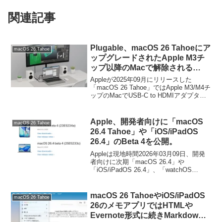
関連記事
Plugable、macOS 26 Tahoeにア
macOS 26 Tahoe
ップグレードされたApple M3チ
ップ以降のMacで解除される
「HDMI 2.1 (FRL) over USB-C」
Appleが2025年09月にリリースした
を可能にするファームウェアを一
「macOS 26 Tahoe」ではApple M3/M4チ
ップのMacでUSB-C to HDMIアダプタで
部のアダプター向けに公開。
も「HDMI 2.1 (FRL:Fixed Rate Link) over
USB-C」が解除されます。
Apple、開発者向けに「macOS
macOS 26 Tahoe
26.4 Tahoe」や「iOS/iPadOS
26.4」のBeta 4を公開。
Appleは現地時間2026年03月09日、開発
者向けに次期「macOS 26.4」や
「iOS/iPadOS 26.4」、「watchOS
26.4」、「visionOS 26.4」などのBeta 4
を開発者向けに公開しています。
macOS 26 TahoeやiOS/iPadOS
macOS 26 Tahoe
26のメモアプリではHTMLや
Evernote形式に続きMarkdown