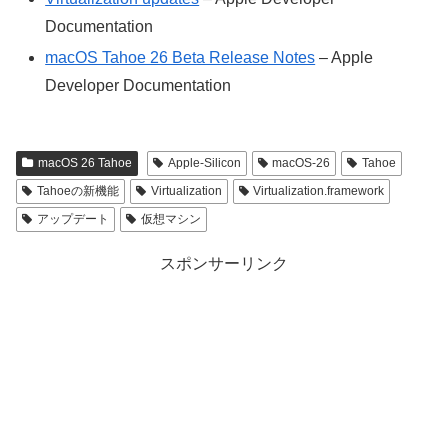
Documentation
macOS Tahoe 26 Beta Release Notes
– Apple
Developer Documentation
macOS 26 Tahoe
Apple-Silicon
macOS-26
Tahoe
Tahoeの新機能
Virtualization
Virtualization.framework
アップデート
仮想マシン
スポンサーリンク