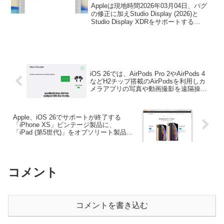
26.3.1」をリリース。
Appleは現地時間2026年03月04日、バグ
の修正に加えStudio Display (2026)と
Studio Display XDRをサポートする
「iOS/iPadOS 26.3.1」をiPhoneやiPad向
けにリリースしましたが、同時にMac向
けにも「macOS 26.3.1 Tahoe」をリリー
スしています。
iOS 26では、AirPods Pro 2やAirPods 4
などH2チップ搭載のAirPodsを利用しカ
メラアプリの写真や動画撮影を遠隔操作
できる「AirPods Camera Remote」機能
が利用可能に。
Apple、iOS 26でサポートが終了する
「iPhone XS」ビンテージ製品に、
「iPad (第5世代)」をオブソリート製品に
追加し、最後のIntel「Mac mini (2018)」
は条件付きに。
コメント
コメントを書き込む