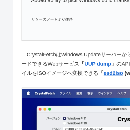
Added ability to pick Windows build thanks
リリースノートより抜粋
CrystalFetchはWindows Updateサーバーから
ードできるWebサービス
「
UUP dump
」
のAP
イルをISOイメージへ変換できる
「
esd2iso
(w