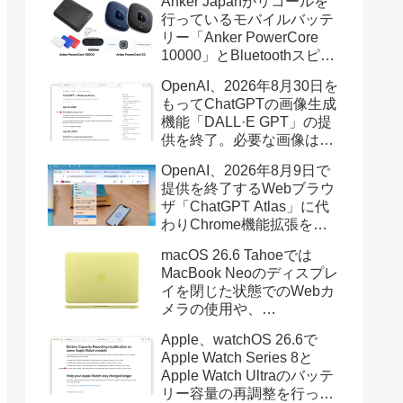
Anker Japanがリコールを
行っているモバイルバッテ
リー「Anker PowerCore
10000」とBluetoothスピー
カー「PowerConf S3」で周
OpenAI、2026年8月30日を
辺を焼損する火災が6月に3
もってChatGPTの画像生成
件発生していたそうなので
機能「DALL·E GPT」の提
注意を。
供を終了。必要な画像は期
限までにダウンロードを。
OpenAI、2026年8月9日で
提供を終了するWebブラウ
ザ「ChatGPT Atlas」に代
わりChrome機能拡張をア
ップデートし、YouTube動
macOS 26.6 Tahoeでは
画の質問やAsk ChatGPT機
MacBook Neoのディスプレ
能を追加。
イを閉じた状態でのWebカ
メラの使用や、
Finder/Apple Configuratorを
Apple、watchOS 26.6で
利用しMacBook Neoを復元
Apple Watch Series 8と
する際の安定性が向上。
Apple Watch Ultraのバッテ
リー容量の再調整を行った