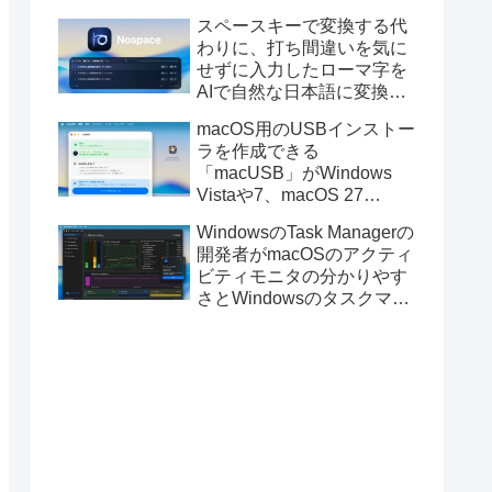
と発表。
スペースキーで変換する代
わりに、打ち間違いを気に
せずに入力したローマ字を
AIで自然な日本語に変換し
てくれるMac用の日本語入
macOS用のUSBインストー
力アプリ「Nospace」がリ
ラを作成できる
リース。
「macUSB」がWindows
Vistaや7、macOS 27
Golden GateのUSBインス
WindowsのTask Managerの
トーラの作成に対応。
開発者がmacOSのアクティ
ビティモニタの分かりやす
さとWindowsのタスクマネ
ージャの詳細さを合わせた
Mac用システムモニタアプ
リ「Task Manager TMOG」
のBeta版を公開。