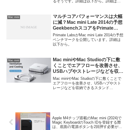
るそうです。詳細は以下から。詳細は以
下から。
マルチコアパフォーマンスは大幅
Mac mini
に減？Mac mini Late 2014の予想
GeekbenchスコアをPrimate
Labsが公開。
Primate LabsがMac mini Late 2014の予想
ベンチマークを公開しています。詳細は
以下から。
Mac miniやMac Studioの下に敷
Mac mini
くことでエアフローを改善させ、
USBハブやストレージなどを収納
できるスタンド「Hagibis
Mac miniやMac Studioの下に敷くことで
MMS02デスクトップスタンド」
エアフローを改善させ、USBハブやスト
レージなどを収納できるスタンド
が日本でも発売。
「Hagibis MMS02デスクトップスタン
ド」が日本でも発売されています。詳細
は以下から。
Apple M4チップ搭載のMac mini (2024)で
Magic KeyboardのTouch IDを登録する際
は、底面の電源ボタンを2回押す必要があ