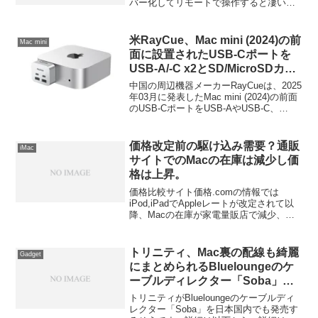
バー化してリモートで操作すると凄い便
利じゃない？詳細は以下から。
米RayCue、Mac mini (2024)の前
Mac mini
面に設置されたUSB-Cポートを
USB-A/-C x2とSD/MicroSDカー
ドリーダーへ変換できるUSB-C
中国の周辺機器メーカーRayCueは、2025
ハブ「RayCue MiniPack」を発
年03月に発表したMac mini (2024)の前面
のUSB-CポートをUSB-AやUSB-C、
売。
SD/MicroSDカードリーダーへ変換できる
USB-Cハブ「RayCue MiniPack
Expansion Dock for Mac mini (以下、
価格改定前の駆け込み需要？通販
iMac
RayCue MiniPack)」を米Amazon.comの
サイトでのMacの在庫は減少し価
公式ストアで発売しています。
格は上昇。
価格比較サイト価格.comの情報では
iPod,iPadでAppleレートが改定されて以
降、Macの在庫が家電量販店で減少、そ
れに伴い（？）Macの価格自体も上昇し
ているそうです。詳細は以下から。
トリニティ、Mac裏の配線も綺麗
Gadget
にまとめられるBlueloungeのケ
ーブルディレクター「Soba」を
日本国内でも発売開始。
トリニティがBlueloungeのケーブルディ
レクター「Soba」を日本国内でも発売す