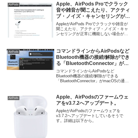
Apple、AirPods Proでクラック
AirPods
音や雑音が聞こえたり、アクティ
ブ・ノイズ・キャンセリングが正
常に機能しない場合があるとして
AppleがAirPods Proでクラックや雑音が
サポートページを公開。
聞こえたり、アクティブ・ノイズ・キャ
ンセリングが正常に機能しない場合があ
るとしてサポートページを公開していま
す。詳細は以下から。
コマンドラインからAirPodsなど
AirPods
Bluetooth機器の接続/解除ができ
る「BluetoothConnector」が
macOSの通知に対応。
コマンドラインからAirPodsなど
Bluetooth機器の接続/解除ができる
「BluetoothConnector」がmacOSの通知
に対応しています。詳細は以下から。
Apple、AirPodsのファームウェ
AirPods
アをv3.7.2へアップデート。
AppleがAirPodsのファームウェアを
v3.7.2へアップデートしているそうで
す。詳細は以下から。