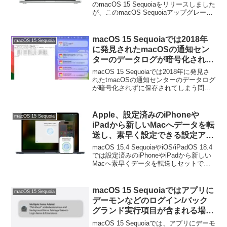
のmacOS 15 Sequoiaをリリースしました
が、このmacOS Sequoiaアップグレード
後に、MacがWi-Fi/インターネットに接続
できなくなったという問題がApple
Support Communitiesなどで報告されてい
macOS 15 Sequoiaでは2018年
macOS 15 Sequoia
ます。
に発見されたmacOSの通知セン
ターのデータログが暗号化されず
に保存されてしまう問題が修正。
macOS 15 Sequoiaでは2018年に発見さ
れたtmacOSの通知センターのデータログ
が暗号化されずに保存されてしまう問題
が修正されるようです。詳細は以下か
ら。
Apple、設定済みのiPhoneや
macOS 15 Sequoia
iPadから新しいMacへデータを転
送し、素早く設定できる設定アシ
スタントの新機能のシステム条件
macOS 15.4 SequoiaやiOS/iPadOS 18.4
を公開。
では設定済みのiPhoneやiPadから新しい
Macへ素早くデータを転送しセットでき
る機能が設定アシスタントに追加されま
したが、この新機能のシステム条件を新
たに公開しています。
macOS 15 Sequoiaではアプリに
macOS 15 Sequoia
デーモンなどのログイン/バック
グランド実行項目が含まれる場合
にユーザーに通知するセキュリテ
macOS 15 Sequoiaでは、アプリにデーモ