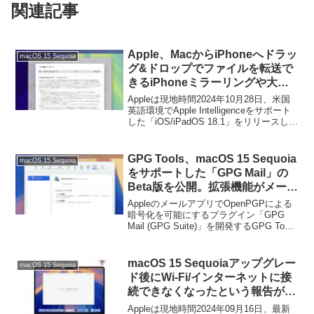
関連記事
Apple、MacからiPhoneへドラッ
macOS 15 Sequoia
グ&ドロップでファイルを転送で
きるiPhoneミラーリングや大容
量のアプリやゲームを外部ストレ
Appleは現地時間2024年10月28日、米国
ージへ保存できる機能を追加した
英語環境でApple Intelligenceをサポート
した「iOS/iPadOS 18.1」をリリースしま
「macOS 15.1 Sequoia」を正式
したが、同時に同じくApple Intelligence
にリリース。
をサポートした「macOS 15.1 Sequoia
(24B83)」もリリースしています。
GPG Tools、macOS 15 Sequoia
macOS 15 Sequoia
をサポートした「GPG Mail」の
Beta版を公開。拡張機能がメール
アプリとの接続を失うとUIが更新
AppleのメールアプリでOpenPGPによる
されなくなりメッセージが暗号化
暗号化を可能にするプラグイン「GPG
Mail (GPG Suite)」を開発するGPG Tools
されずプレーンテキストで送信さ
はmacOS 15 Sequoiaに対応した「GPG
れるなどの既知の不具合があるの
Mail v8.0」のBeta版を公開するととも
で注意を。
に、現在のBeta版では以下のような不具
macOS 15 Sequoiaアップグレー
macOS 15 Sequoia
合が確認されていると発表しています。
ド後にWi-Fi/インターネットに接
続できなくなったという報告があ
るので注意を。
Appleは現地時間2024年09月16日、最新