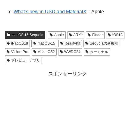
What’s new in USD and MaterialX
– Apple
macOS 15 Sequoia
Apple
ARKit
Finder
iOS18
iPadOS18
macOS-15
RealityKit
Sequoiaの新機能
Vision-Pro
visionOS2
WWDC24
ターミナル
プレビューアプリ
スポンサーリンク