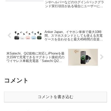
ィ機能が強化され、機能拡張を含
ンやヘルパーなどのログイン/バックグラ
ンド実行項目がある場合にユーザーに通
んだりCronを利用する場合にも
知するセキュリティ機能が強化され、
通知され、実行をシステム設定で
SpotlightやColorパネル、メディア機能拡
管理することが可能に。
張、Cron実行を含む場合に...
Anker Japan、イヤホン単体で最大10時
間、スマホスタンドとしても使える充電
ケースを合わせると最大45時間の音楽再
生が可能で、ANCやIP54防塵防水機能を
備えたワイヤレスイヤホン「Soundcore
P30i」を発売。
米Satechi、Qi2規格に対応しiPhoneを最
大15Wで充電できるマグネット接続式の
ワイヤレス車載充電器「Satechi Qi2
Wireless Car Charger」を発売。
コメント
コメントを書き込む