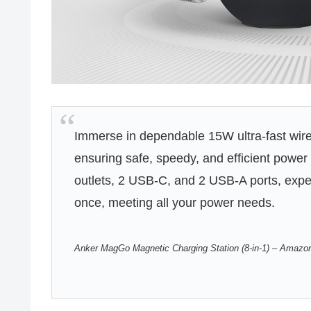
Immerse in dependable 15W ultra-fast wire
ensuring safe, speedy, and efficient powe
outlets, 2 USB-C, and 2 USB-A ports, expe
once, meeting all your power needs.
Anker MagGo Magnetic Charging Station (8-in-1) – Amaz