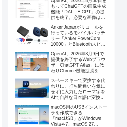
OpenAI、2026年8月30日を
もってChatGPTの画像生成
機能「DALL·E GPT」の提
供を終了。必要な画像は期
限までにダウンロードを。
Anker Japanがリコールを
行っているモバイルバッテ
リー「Anker PowerCore
10000」とBluetoothスピー
カー「PowerConf S3」で周
OpenAI、2026年8月9日で
辺を焼損する火災が6月に3
提供を終了するWebブラウ
件発生していたそうなので
ザ「ChatGPT Atlas」に代
注意を。
わりChrome機能拡張をア
ップデートし、YouTube動
スペースキーで変換する代
画の質問やAsk ChatGPT機
わりに、打ち間違いを気に
能を追加。
せずに入力したローマ字を
AIで自然な日本語に変換し
てくれるMac用の日本語入
macOS用のUSBインストー
力アプリ「Nospace」がリ
ラを作成できる
リース。
「macUSB」がWindows
Vistaや7、macOS 27