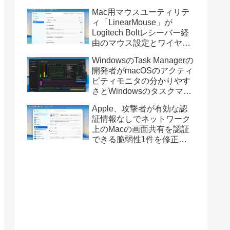
Golden GateのUSBインス
Mac用マウスユーティリテ
トーラの作成に対応。
ィ「LinearMouse」が
Logitech Boltレシーバー経
由のマウス設定とワイヤレ
ス版のELECOM HUGEトラ
WindowsのTask Managerの
ックボールに対応。
開発者がmacOSのアクティ
ビティモニタの分かりやす
さとWindowsのタスクマネ
ージャの詳細さを合わせた
Apple、攻撃者が有効な認
Mac用システムモニタアプ
証情報なしでネットワーク
リ「Task Manager TMOG」
上のMacの画面共有を認証
のBeta版を公開。
できる脆弱性1件を修正し
た「macOS Tahoe 26.6.1」
や「macOS Sequoia
15.7.9/Sonoma 14.8.9」を
リリース。