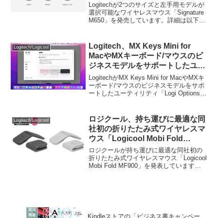
売。
Logitechが2つのサイズと左手用モデルが
選択可能なワイヤレスマウス「Signature
M650」を発売しています。詳細は以下か
ら。
Logitech、MX Keys Mini for
Logitech/Logicool
MacやMXキーボード/マウスのビ
ジネスモデルをサポートしたユー
ティリティ「Logi Options+
LogitechがMX Keys Mini for MacやMXキ
v0.70」をリリース。
ーボード/マウスのビジネスモデルをサポ
ートしたユーティリティ「Logi Options+
v0.70」をリリースしています。詳細は以
下から。
ロジクール、持ち運びに最適な同
Logitech/Logicool
社初の折りたたみ式ワイヤレスマ
ウス「Logicool Mobi Fold
MF900」を発表。
ロジクールが持ち運びに最適な同社初の
折りたたみ式ワイヤレスマウス「Logicool
Mobi Fold MF900」を発表しています。
詳細は以下から。
Kindleストアの「ビジネス書キャンペー