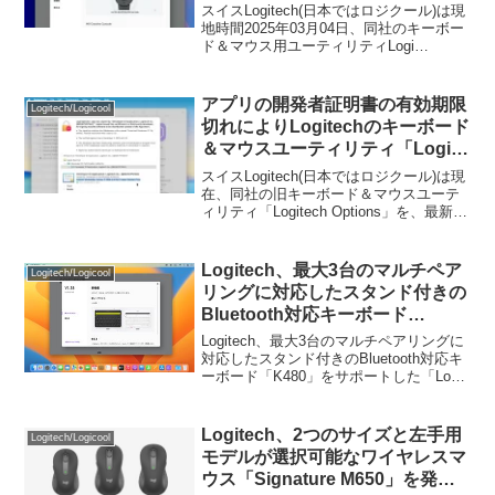
ようになった「Logi Option+
スイスLogitech(日本ではロジクール)は現
v1.87」をリリース。
地時間2025年03月04日、同社のキーボー
ド＆マウス用ユーティリティLogi
Options+の最新バージョンとなる「Logi
Options+ v1.87 for Mac/Windows」をリ
リースし、新たにBrio 300ウェブカメラを
アプリの開発者証明書の有効期限
Logitech/Logicool
サポートしAI Prompt Builderに新機能を
切れによりLogitechのキーボード
追加したと発表しています。
＆マウスユーティリティ「Logi
Options+ for Mac」が起動しな
スイスLogitech(日本ではロジクール)は現
い/スピンし続ける不具合が確認
在、同社の旧キーボード＆マウスユーテ
ィリティ「Logitech Options」を、最新の
されているので注意を。
デバイスのサポートやパフォーマンスを
向上させたユーティリティ「Logi
Options+ for Mac/Windows」へ移行して
Logitech、最大3台のマルチペア
Logitech/Logicool
いますが、このユーティリティのMac版
リングに対応したスタンド付きの
が、現在起動しない/ロードを永遠に繰り
Bluetooth対応キーボード
返す不具合が発生しているそうです。
「K480」をサポートした「Logi
Logitech、最大3台のマルチペアリングに
Options+ v1.38」をリリース。
対応したスタンド付きのBluetooth対応キ
ーボード「K480」をサポートした「Logi
Options+ v1.38」をリリースしていま
す。詳細は以下から。
Logitech、2つのサイズと左手用
Logitech/Logicool
モデルが選択可能なワイヤレスマ
ウス「Signature M650」を発