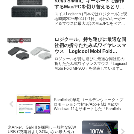
Keys S/Mini」キーボードで操作
するMac/PCを切り替えるとリン
クしたマウスも同時に操作を切り
スイスLogitech (日本ではロジクール)は現
替えられる「Enhanced Easy-
地時間2026年04月21日、同社のキーボー
ド＆マウスに最大3台のMac/PCをペアリ
Switch」機能を2026年4月末より
ングし、操作をシームレスに切り替えら
ロールアウトすると発表。
れる「Easy-Switch」機能を強化し、新た
にキーボードにマウスをリンクし、キー
ロジクール、持ち運びに最適な同
Logitech/Logicool
ボードでEasy-Switch機能が実行される
社初の折りたたみ式ワイヤレスマ
と、それにリンクされたマウスを追従さ
ウス「Logicool Mobi Fold
せる「Enhanced Easy-Switch」機能のロ
MF900」を発表。
ールアウトを04月下旬から行うと発表し
ロジクールが持ち運びに最適な同社初の
ています。
折りたたみ式ワイヤレスマウス「Logicool
Mobi Fold MF900」を発表しています。
詳細は以下から。
Parallelsの早期ゴールデンウィーク・プ
ロモーションでIntel/Apple M1 Macや
Windows 11をサポートした「Parallels
Desktop 17」が25%OFFセール中。
米Anker、GaN IIを採用し一般的な96W
USB-C充電器より34%小さい最大出力