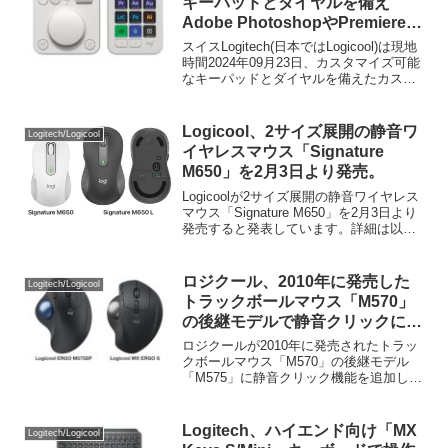
キーパッドとダイヤルを備え
Adobe PhotoshopやPremiere
Proなどを操作できるカスタムキ
スイスLogitech(日本ではLogicool)は現地
ーデバイス「MX Creative
時間2024年09月23日、カスタマイズ可能
なキーパッドとダイヤルを備えたカスタ
Console」を発表。
ムキーデバイス「Logitech MX Creative
Console」を10月14日に発売すると発表
しています。
Logicool、2サイズ展開の静音ワ
Logitech/Logicool
イヤレスマウス「Signature
M650」を2月3日より発売。
Logicoolが2サイズ展開の静音ワイヤレス
マウス「Signature M650」を2月3日より
発売すると発表しています。詳細は以下
から。
ロジクール、2010年に発売した
Logitech/Logicool
トラックボールマウス「M570」
の後継モデルで静音クリックに対
応した「M575SP」と、2017年に
ロジクールが2010年に発売されたトラッ
発売したMicroUSB充電式の
クボールマウス「M570」の後継モデル
「M575」に静音クリック機能を追加した
「MX ERGO」をUSB-C充電式に
「ERGO M575SP」と、2017年に発売し
アップデートした「MX ERGO
たMicroUSB充電式の「MX ERGO」を
S」を9月に発売。
USB-C充電式にした「MX...
Logitech、ハイエンド向け「MX
Logitech/Logicool