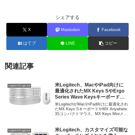
シェアする
X
Mastodon
Facebook
はてブ
LINE
コピー
関連記事
米Logitech、MacやiPad向けに
Logitech/Logicool
最適化されたMX Keys SやErgo
Series Wave Keysキーボード、
MX Anywhere 3Sコンパクトマウ
米LogitechがMacやiPad向けに最適化され
スなど新しい「Logi for Mac」ラ
たMX Keys SキーボードやMX Anywhere
3Sコンパクトマウス、MX Keys Miniメカ
インナップを発表。
ニカルキーボードなど新しい「Logi for
Mac」ラインナップを発表しています...
米Logitech、カスタマイズ可能な
Logitech/Logicool