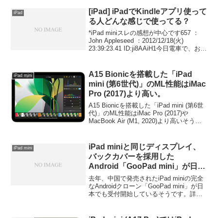
以下から。
[iPad] iPadでKindleアプリ使って
iPad
る人どんな感じで使ってる？
*iPad miniスレの感想が中心です657 ：
John Appleseed ：2012/12/18(火)
23:39:23.41 ID:ji8AAiH1今日電車で、お姉
さんとおばさんの中間くらいの人が mini
で多分Kindleアプリ読...
A15 Bionicを搭載した「iPad
iPad mini
mini (第6世代)」のML性能はiMac
Pro (2017)より高い。
A15 Bionicを搭載した「iPad mini (第6世
代)」のML性能はiMac Pro (2017)や
MacBook Air (M1, 2020)より高いそうで
す。詳細は以下から。
iPad miniと同じディスプレイ、
iPad mini
バックカバーを採用した
Android「GooPad mini」が日本
でも予約受付中
去年、中国で発売されたiPad miniの完全
なAndroidクローン「GooPad mini」が日
本でも受付開始しているそうです。詳細
は以下から。