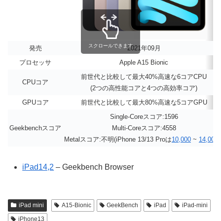
スクロールできます
発売
2021年09月
プロセッサ
Apple A15 Bionic
前世代と比較して最大40%高速な6コアCPU
CPUコア
(2つの高性能コアと4つの高効率コア)
GPUコア
前世代と比較して最大80%高速な5コアGPU
Single-Coreスコア:1596
Geekbenchスコア
Multi-Coreスコア:4558
Metalスコア:不明(iPhone 13/13 Proは
10,000
~
14,000
?
iPad14,2
– Geekbench Browser
iPad mini
A15-Bionic
GeekBench
iPad
iPad-mini
iPhone13