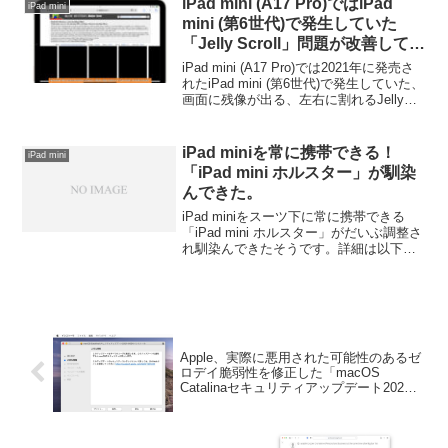
iPad mini (A17 Pro)ではiPad
iPad mini
mini (第6世代)で発生していた
「Jelly Scroll」問題が改善してい
るもよう。
iPad mini (A17 Pro)では2021年に発売さ
れたiPad mini (第6世代)で発生していた、
画面に残像が出る、左右に割れるJelly
Scroll問題だいぶ改善されているようで
す。
iPad miniを常に携帯できる！
iPad mini
「iPad mini ホルスター」が馴染
んできた。
iPad miniをスーツ下に常に携帯できる
「iPad mini ホルスター」がだいぶ調整さ
れ馴染んできたそうです。詳細は以下か
ら。
Apple、実際に悪用された可能性のあるゼ
ロデイ脆弱性を修正した「macOS
Catalinaセキュリティアップデート2021-
005」のpkg版を公開。