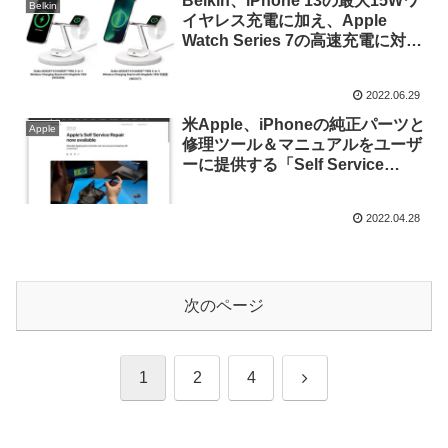
Belkin、iPhone 13の最大15Wワ
Belkin
始。
イヤレス充電に加え、Apple
Watch Series 7の高速充電に対応
した「BOOST↑CHARGE PRO 3-
in-1 Wireless Charger with
2022.06.29
MagSafe 15W 改良版」を発表。
米Apple、iPhoneの純正パーツと
Apple
修理ツール＆マニュアルをユーザ
ーに提供する「Self Service
Repair」を開始。
2022.04.28
次のページ
次
1
2
4
へ