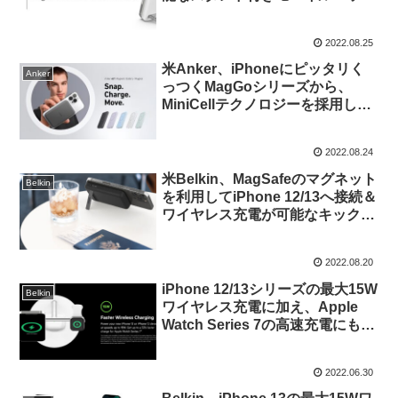
リー「BOOST↑CHARGE
Magnetic Wireless Battery 5000
2022.08.25
+ Stand」を発売。
米Anker、iPhoneにピッタリく
Anker
っつくMagGoシリーズから、
MiniCellテクノロジーを採用しよ
り薄くなったモバイルバッテリー
「Anker 621 Magnetic Battery
2022.08.24
(MagGo)」を発売。
米Belkin、MagSafeのマグネット
Belkin
を利用してiPhone 12/13へ接続＆
ワイヤレス充電が可能なキックス
タンド付きのモバイルバッテリー
を発売。
2022.08.20
iPhone 12/13シリーズの最大15W
Belkin
ワイヤレス充電に加え、Apple
Watch Series 7の高速充電にも対
応した「Belkin
BOOST↑CHARGE PRO
2022.06.30
MagSafe 3-in-1 Wireless
Charger 15W 改良版」が発売開