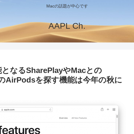
Macの話題が中心です
AAPL Ch.
機能となるSharePlayやMacとの
d MyでのAirPodsを探す機能は今年の秋に