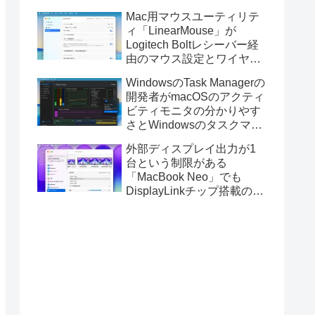
Golden GateのUSBインス
Mac用マウスユーティリテ
トーラの作成に対応。
ィ「LinearMouse」が
Logitech Boltレシーバー経
由のマウス設定とワイヤレ
ス版のELECOM HUGEトラ
WindowsのTask Managerの
ックボールに対応。
開発者がmacOSのアクティ
ビティモニタの分かりやす
さとWindowsのタスクマネ
ージャの詳細さを合わせた
外部ディスプレイ出力が1
Mac用システムモニタアプ
台という制限がある
リ「Task Manager TMOG」
「MacBook Neo」でも
のBeta版を公開。
DisplayLinkチップ搭載の
USBグラフィックスアダプ
タを利用することでデュア
ルディスプレイ以上の出力
が可能に。