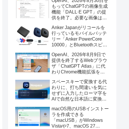
OpenAI、2026年8月30日を
もってChatGPTの画像生成
機能「DALL·E GPT」の提
供を終了。必要な画像は期
限までにダウンロードを。
Anker Japanがリコールを
行っているモバイルバッテ
リー「Anker PowerCore
10000」とBluetoothスピー
カー「PowerConf S3」で周
OpenAI、2026年8月9日で
辺を焼損する火災が6月に3
提供を終了するWebブラウ
件発生していたそうなので
ザ「ChatGPT Atlas」に代
注意を。
わりChrome機能拡張をア
ップデートし、YouTube動
スペースキーで変換する代
画の質問やAsk ChatGPT機
わりに、打ち間違いを気に
能を追加。
せずに入力したローマ字を
AIで自然な日本語に変換し
てくれるMac用の日本語入
macOS用のUSBインストー
力アプリ「Nospace」がリ
ラを作成できる
リース。
「macUSB」がWindows
Vistaや7、macOS 27