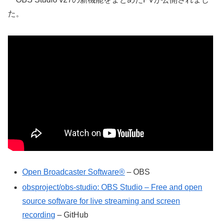
た。
Open Broadcaster Software®️
– OBS
obsproject/obs-studio: OBS Studio – Free and open
source software for live streaming and screen
recording
– GitHub