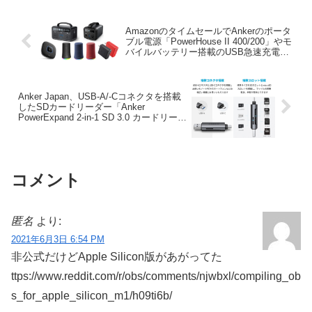
AmazonのタイムセールでAnkerのポータ
ブル電源「PowerHouse II 400/200」やモ
バイルバッテリー搭載のUSB急速充電器
「PowerCore Fusion 5000」などが特別価
格で販売中。
Anker Japan、USB-A/-Cコネクタを搭載
したSDカードリーダー「Anker
PowerExpand 2-in-1 SD 3.0 カードリーダ
ー」を発売。
コメント
匿名
より:
2021年6月3日 6:54 PM
非公式だけどApple Silicon版があがってた
ttps://www.reddit.com/r/obs/comments/njwbxl/compiling_ob
s_for_apple_silicon_m1/h09ti6b/