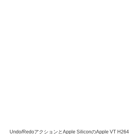
Undo/RedoアクションとApple SiliconのApple VT H264