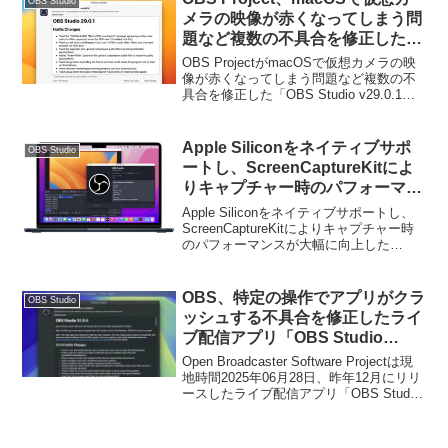
OBS Studio
メラの映像が赤くなってしまう問
題など複数の不具合を修正した
「OBS Studio v29.0.1 Hotfix」を
OBS ProjectがmacOSで仮想カメラの映
リリース。
像が赤くなってしまう問題など複数の不
具合を修正した「OBS Studio v29.0.1
Hotfix」をリリースしています。詳細は以
下から。
Apple Siliconをネイティブサポ
OBS Studio
ートし、ScreenCaptureKitによ
りキャプチャー時のパフォーマン
スが大幅に向上したライブ配信ア
Apple Siliconをネイティブサポートし、
プリ「OBS Studio v28.0」の
ScreenCaptureKitによりキャプチャー時
のパフォーマンスが大幅に向上した
Beta版が公開。
「OBS Studio v28.0」のBeta版が公開さ
れています。詳細は以下から。
OBS、特定の操作でアプリがクラ
OBS Studio
ッシュする不具合を修正したライ
ブ配信アプリ「OBS Studio
v31.0.4 Hotfix」をリリース。
Open Broadcaster Software Projectは現
地時間2025年06月28日、昨年12月にリリ
ースしたライブ配信アプリ「OBS Studio
v31.0」の4度目のHotfix[1, 2, 3]となる
「OBS Studio v31.0.4」をリリースして
います。