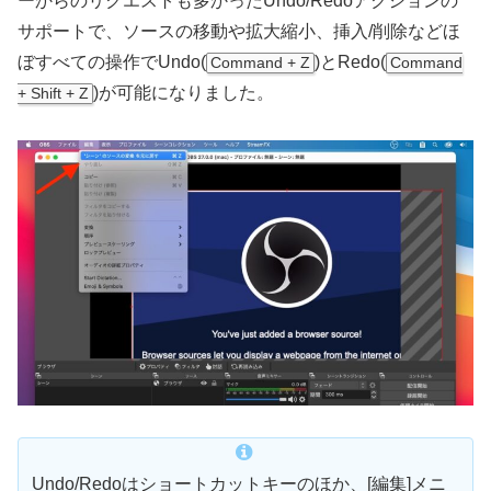
ーからのリクエストも多かったUndo/Redoアクションの
サポートで、ソースの移動や拡大縮小、挿入/削除などほ
ぼすべての操作でUndo(
)とRedo(
Command + Z
Command
)が可能になりました。
+ Shift + Z
Undo/Redoはショートカットキーのほか、[編集]メニ