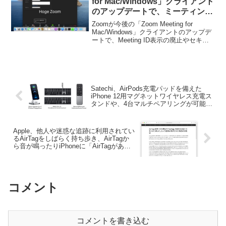
for Mac/Windows」クライアント
のアップデートで、ミーティング
ID表示の廃止やセキュリティ・オ
Zoomが今後の「Zoom Meeting for
プションを追加すると発表。
Mac/Windows」クライアントのアップデ
ートで、Meeting ID表示の廃止やセキュ
リティ・オプションを追加すると発表し
ています。詳細は以下から。
Satechi、AirPods充電パッドを備えた
iPhone 12用マグネットワイヤレス充電ス
タンドや、4台マルチペアリングが可能な
Bluetoothキーボードなどを日本でも販売
開始。
Apple、他人や迷惑な追跡に利用されてい
るAirTagをしばらく持ち歩き、AirTagか
ら音が鳴ったりiPhoneに「AirTagがあな
たの近くで見つかりました」と表示され
た場合の対処法を公開。
コメント
コメントを書き込む