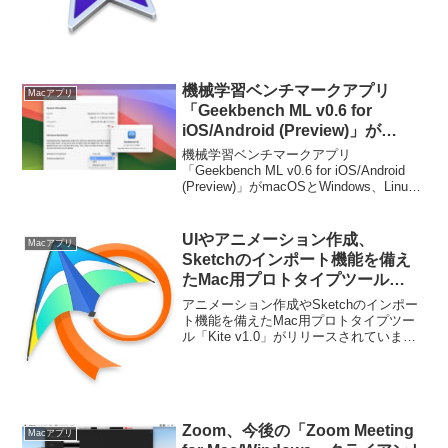
機械学習ベンチマークアプリ
Macアプリ
「Geekbench ML v0.6 for
iOS/Android (Preview)」が
macOSとWindows、Linuxに対
機械学習ベンチマークアプリ
応。iOS版はTensorFlow Liteか
「Geekbench ML v0.6 for iOS/Android
(Preview)」がmacOSとWindows、Linux
らCore MLへ切り替え。
に対応しています。詳細は以下から。
UIやアニメーション作成、
Macアプリ
Sketchのインポート機能を備え
たMac用プロトタイプツール
「Kite v1.0」がリリース。
アニメーション作成やSketchのインポー
ト機能を備えたMac用プロトタイプツー
ル「Kite v1.0」がリリースされていま
す。詳細は以下から。
Zoom、今後の「Zoom Meeting
Macアプリ