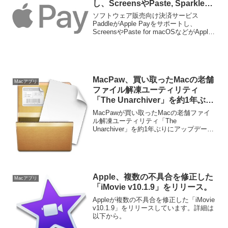
し、ScreensやPaste, Sparkleな
どがApple Payで購入可能に。
ソフトウェア販売向け決済サービス
PaddleがApple Payをサポートし、
ScreensやPaste for macOSなどがApple
Payで購入可能になったそうです。詳細
は以下から。
MacPaw、買い取ったMacの老舗
Macアプリ
ファイル解凍ユーティリティ
「The Unarchiver」を約1年ぶり
にアップデート。
MacPawが買い取ったMacの老舗ファイ
ル解凍ユーティリティ「The
Unarchiver」を約1年ぶりにアップデート
しています。詳細は以下から。
Apple、複数の不具合を修正した
Macアプリ
「iMovie v10.1.9」をリリース。
Appleが複数の不具合を修正した「iMovie
v10.1.9」をリリースしています。詳細は
以下から。