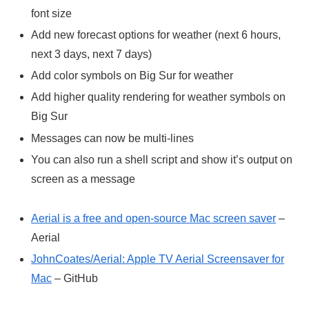
font size
Add new forecast options for weather (next 6 hours,
next 3 days, next 7 days)
Add color symbols on Big Sur for weather
Add higher quality rendering for weather symbols on
Big Sur
Messages can now be multi-lines
You can also run a shell script and show it’s output on
screen as a message
Aerial is a free and open-source Mac screen saver
–
Aerial
JohnCoates/Aerial: Apple TV Aerial Screensaver for
Mac
– GitHub