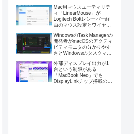
Golden GateのUSBインス
Mac用マウスユーティリテ
トーラの作成に対応。
ィ「LinearMouse」が
Logitech Boltレシーバー経
由のマウス設定とワイヤレ
ス版のELECOM HUGEトラ
WindowsのTask Managerの
ックボールに対応。
開発者がmacOSのアクティ
ビティモニタの分かりやす
さとWindowsのタスクマネ
ージャの詳細さを合わせた
外部ディスプレイ出力が1
Mac用システムモニタアプ
台という制限がある
リ「Task Manager TMOG」
「MacBook Neo」でも
のBeta版を公開。
DisplayLinkチップ搭載の
USBグラフィックスアダプ
タを利用することでデュア
ルディスプレイ以上の出力
が可能に。