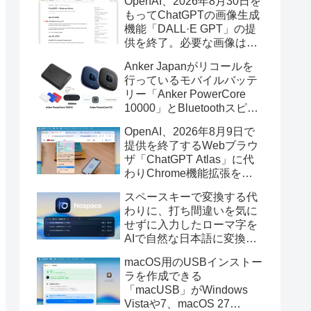
OpenAI、2026年8月30日を
もってChatGPTの画像生成
機能「DALL·E GPT」の提
供を終了。必要な画像は期
限までにダウンロードを。
Anker Japanがリコールを
行っているモバイルバッテ
リー「Anker PowerCore
10000」とBluetoothスピー
カー「PowerConf S3」で周
OpenAI、2026年8月9日で
辺を焼損する火災が6月に3
提供を終了するWebブラウ
件発生していたそうなので
ザ「ChatGPT Atlas」に代
注意を。
わりChrome機能拡張をア
ップデートし、YouTube動
スペースキーで変換する代
画の質問やAsk ChatGPT機
わりに、打ち間違いを気に
能を追加。
せずに入力したローマ字を
AIで自然な日本語に変換し
てくれるMac用の日本語入
macOS用のUSBインストー
力アプリ「Nospace」がリ
ラを作成できる
リース。
「macUSB」がWindows
Vistaや7、macOS 27