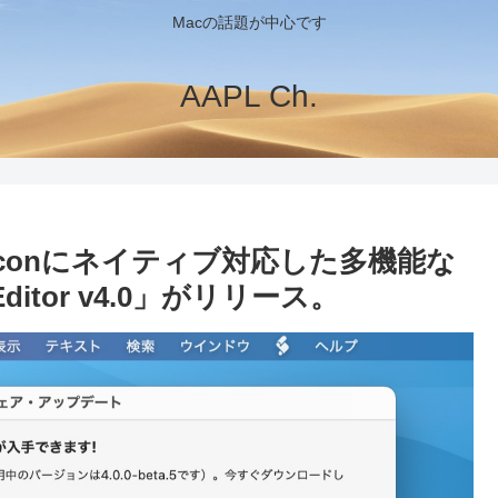
Macの話題が中心です
AAPL Ch.
le Siliconにネイティブ対応した多機能な
itor v4.0」がリリース。