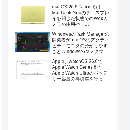
Golden GateのUSBインス
macOS 26.6 Tahoeでは
トーラの作成に対応。
MacBook Neoのディスプレ
イを閉じた状態でのWebカ
メラの使用や、
Finder/Apple Configuratorを
WindowsのTask Managerの
利用しMacBook Neoを復元
開発者がmacOSのアクティ
する際の安定性が向上。
ビティモニタの分かりやす
さとWindowsのタスクマネ
ージャの詳細さを合わせた
Apple、watchOS 26.6で
Mac用システムモニタアプ
Apple Watch Series 8と
リ「Task Manager TMOG」
Apple Watch Ultraのバッテ
のBeta版を公開。
リー容量の再調整を行った
と発表。