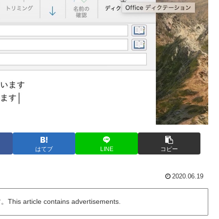
はてブ
LINE
コピー
2020.06.19
ticle contains advertisements.