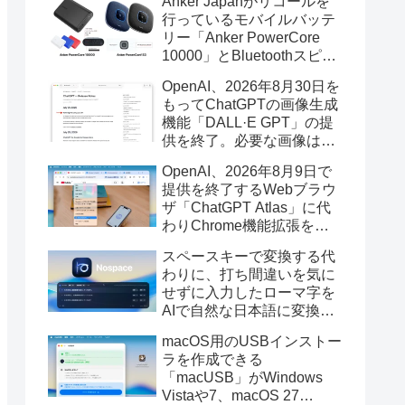
Anker Japanがリコールを
行っているモバイルバッテ
リー「Anker PowerCore
10000」とBluetoothスピー
カー「PowerConf S3」で周
OpenAI、2026年8月30日を
辺を焼損する火災が6月に3
もってChatGPTの画像生成
件発生していたそうなので
機能「DALL·E GPT」の提
注意を。
供を終了。必要な画像は期
限までにダウンロードを。
OpenAI、2026年8月9日で
提供を終了するWebブラウ
ザ「ChatGPT Atlas」に代
わりChrome機能拡張をア
ップデートし、YouTube動
スペースキーで変換する代
画の質問やAsk ChatGPT機
わりに、打ち間違いを気に
能を追加。
せずに入力したローマ字を
AIで自然な日本語に変換し
てくれるMac用の日本語入
macOS用のUSBインストー
力アプリ「Nospace」がリ
ラを作成できる
リース。
「macUSB」がWindows
Vistaや7、macOS 27