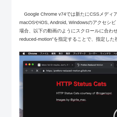
Google Chrome v74では新たにCSSメディアク
macOSやiOS, Android, Windowsのアク
場合、以下の動画のようにスクロールに合わせて挿
reduced-motion”を指定することで、
動
画
プ
レ
ー
ヤ
ー