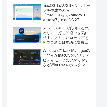
と発表。
macOS用のUSBインストー
ラを作成できる
「macUSB」がWindows
Vistaや7、macOS 27
Golden GateのUSBインス
スペースキーで変換する代
トーラの作成に対応。
わりに、打ち間違いを気に
せずに入力したローマ字を
AIで自然な日本語に変換し
てくれるMac用の日本語入
WindowsのTask Managerの
力アプリ「Nospace」がリ
開発者がmacOSのアクティ
リース。
ビティモニタの分かりやす
さとWindowsのタスクマネ
ージャの詳細さを合わせた
Mac用システムモニタアプ
リ「Task Manager TMOG」
のBeta版を公開。