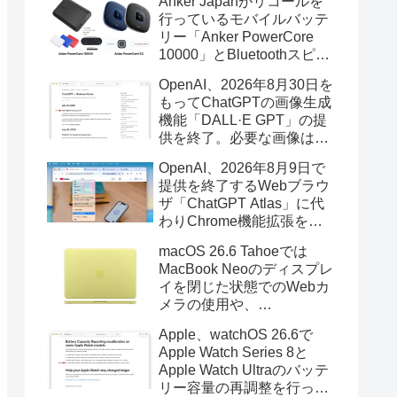
Anker Japanがリコールを
行っているモバイルバッテ
リー「Anker PowerCore
10000」とBluetoothスピー
カー「PowerConf S3」で周
OpenAI、2026年8月30日を
辺を焼損する火災が6月に3
もってChatGPTの画像生成
件発生していたそうなので
機能「DALL·E GPT」の提
注意を。
供を終了。必要な画像は期
限までにダウンロードを。
OpenAI、2026年8月9日で
提供を終了するWebブラウ
ザ「ChatGPT Atlas」に代
わりChrome機能拡張をア
ップデートし、YouTube動
macOS 26.6 Tahoeでは
画の質問やAsk ChatGPT機
MacBook Neoのディスプレ
能を追加。
イを閉じた状態でのWebカ
メラの使用や、
Finder/Apple Configuratorを
Apple、watchOS 26.6で
利用しMacBook Neoを復元
Apple Watch Series 8と
する際の安定性が向上。
Apple Watch Ultraのバッテ
リー容量の再調整を行った