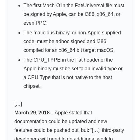
The first Mach-O in the Fat/Universal file must
be signed by Apple, can be i386, x86_64, or
even PPC.
The malicious binary, or non-Apple supplied
code, must be adhoc signed and i386
compiled for an x86_64 bit target macOS.
The CPU_TYPE in the Fat header of the
Apple binary must be set to an invalid type or
a CPU Type that is not native to the host
chipset.
[…]
March 29, 2018
– Apple stated that
documentation could be updated and new
features could be pushed out, but: “[…], third-party
developers will need to do additional work to