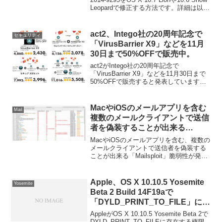
Leopardで修正する方法です。詳細は以下
から。
act2、Intego社の20周年記念で
セキュリティ
「VirusBarrier X9」などを11月
30日まで50%OFFで販売中。
act2がIntego社の20周年記念で
「VirusBarrier X9」などを11月30日まで
50%OFFで販売すると発表しています。
詳細は以下から。
MacやiOSのメールアプリを含む
Mail
複数のメールクライアントで送信
者を偽装することが出来る
「Mailsploit」脆弱性が発見され
MacやiOSのメールアプリを含む、複数の
る。
メールクライアントで送信者を偽装する
ことが出来る「Mailsploit」脆弱性が発見
されているそうです。詳細は以下から。
Apple、OS X 10.10.5 Yosemite
Yosemite
Beta 2 Build 14F19aで
「DYLD_PRINT_TO_FILE」に存
在する権限昇格の脆弱性を修正。
AppleがOS X 10.10.5 Yosemite Beta 2で
DYLD_PRINT_TO_FILEに存在する権限