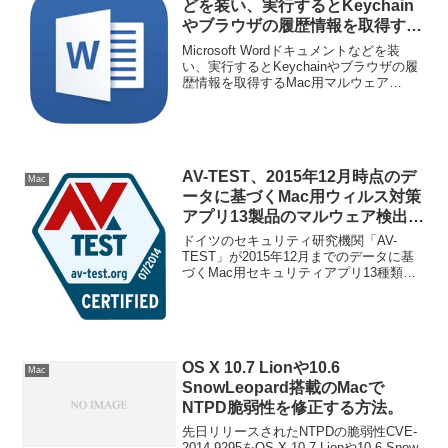
どを装い、実行するとKeychain
やブラウザの履歴情報を取得する
Mac用マルウェア
Microsoft Wordドキュメントなどを装
「MacDownloader」が発見され
い、実行するとKeychainやブラウザの履
歴情報を取得するMac用マルウェア
る。
「MacDownloader」が発見され、セキュ
リティ関係者が注意を促しています。詳
細は以下から。
AV-TEST、2015年12月時点のデ
Mac
ータに基づくMac用ウィルス対策
アプリ13製品のマルウェア検出率
とパフォーマンスを比較したデー
ドイツのセキュリティ研究機関「AV-
タを公開。
TEST」が2015年12月までのデータに基
づくMac用セキュリティアプリ13種類の
マルウェア検出率とパフォーマンスを比
較したデータを公開しています。詳細は
以下から。
OS X 10.7 Lionや10.6
Mac
SnowLeopard搭載のMacで
NTPD脆弱性を修正する方法。
先日リリースされたNTPDの脆弱性CVE-
2014-9295をOS X 10.7 Lionや10.6 Snow