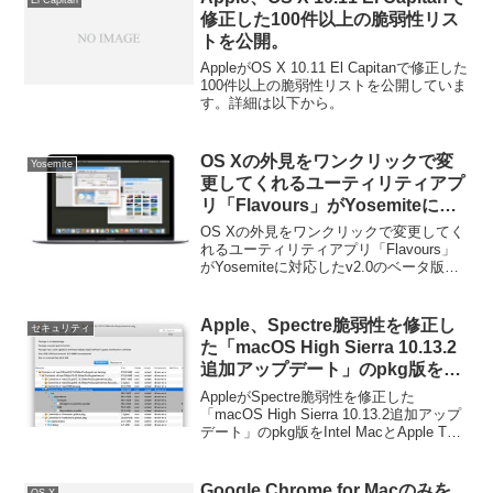
修正した100件以上の脆弱性リス
トを公開。
AppleがOS X 10.11 El Capitanで修正した
100件以上の脆弱性リストを公開していま
す。詳細は以下から。
OS Xの外見をワンクリックで変
Yosemite
更してくれるユーティリティアプ
リ「Flavours」がYosemiteに対
応したv2.0のベータ版を公開。
OS Xの外見をワンクリックで変更してく
れるユーティリティアプリ「Flavours」
がYosemiteに対応したv2.0のベータ版を
公開しています。詳細は以下から。
Apple、Spectre脆弱性を修正し
セキュリティ
た「macOS High Sierra 10.13.2
追加アップデート」のpkg版を
Intel MacとApple T2を搭載した
AppleがSpectre脆弱性を修正した
iMac Pro向けに公開。
「macOS High Sierra 10.13.2追加アップ
デート」のpkg版をIntel MacとApple T2
を搭載したiMac Pro向けに公開していま
す。詳細は以下から。
Google Chrome for Macのみを
OS X