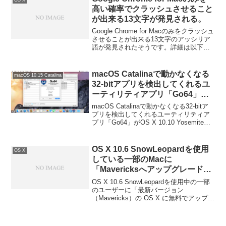
高い確率でクラッシュさせること
が出来る13文字が発見される。
Google Chrome for Macのみをクラッシュ
させることが出来る13文字のアッシリア
語が発見されたそうです。詳細は以下か
ら。
macOS Catalinaで動かなくなる
macOS 10.15 Catalina
32-bitアプリを検出してくれるユ
ーティリティアプリ「Go64」が
OS X 10.10 Yosemiteに対応。
macOS Catalinaで動かなくなる32-bitア
プリを検出してくれるユーティリティア
プリ「Go64」がOS X 10.10 Yosemiteに
対応しています。詳細は以下から。
OS X 10.6 SnowLeopardを使用
OS X
している一部のMacに
「Mavericksへアップグレードし
ましょう」というメッセージダイ
OS X 10.6 SnowLeopardを使用中の一部
アログが出現。
のユーザーに「最新バージョン
（Mavericks）の OS X に無料でアップグ
レードしましょう。」というメッセージ
が出現しているようです。詳細は以下か
ら。