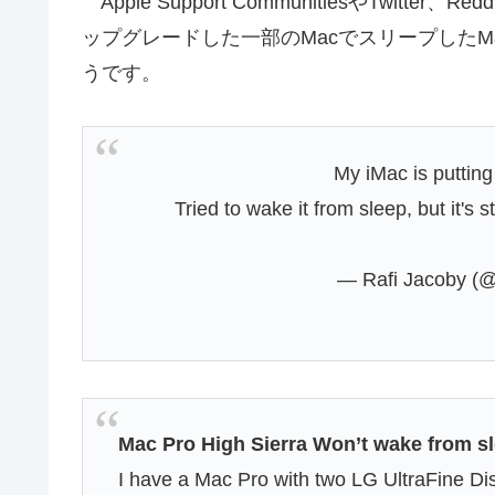
Apple Support CommunitiesやTwitter、R
ップグレードした一部のMacでスリープした
うです。
My iMac is putting
Tried to wake it from sleep, but it's
— Rafi Jacoby (@
Mac Pro High Sierra Won’t wake from s
I have a Mac Pro with two LG UltraFine D