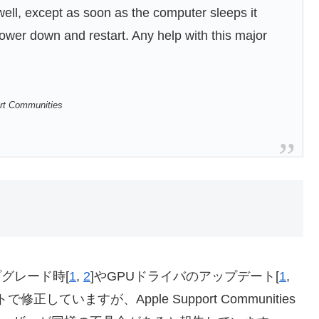
 well, except as soon as the computer sleeps it
power down and restart. Any help with this major
ort Communities
プグレード時[
1
,
2
]やGPUドライバのアップデート[
1
,
していますが、Apple Support Communities