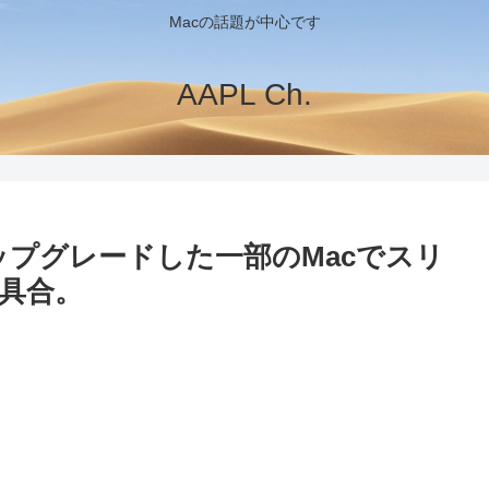
Macの話題が中心です
AAPL Ch.
rraへアップグレードした一部のMacでスリ
具合。