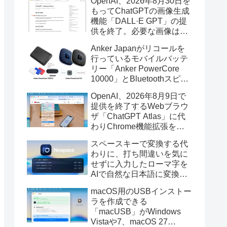
OpenAI、2026年8月30日を
もってChatGPTの画像生成
機能「DALL·E GPT」の提
供を終了。必要な画像は期
限までにダウンロードを。
Anker Japanがリコールを
行っているモバイルバッテ
リー「Anker PowerCore
10000」とBluetoothスピー
カー「PowerConf S3」で周
OpenAI、2026年8月9日で
辺を焼損する火災が6月に3
提供を終了するWebブラウ
件発生していたそうなので
ザ「ChatGPT Atlas」に代
注意を。
わりChrome機能拡張をア
ップデートし、YouTube動
スペースキーで変換する代
画の質問やAsk ChatGPT機
わりに、打ち間違いを気に
能を追加。
せずに入力したローマ字を
AIで自然な日本語に変換し
てくれるMac用の日本語入
macOS用のUSBインストー
力アプリ「Nospace」がリ
ラを作成できる
リース。
「macUSB」がWindows
Vistaや7、macOS 27