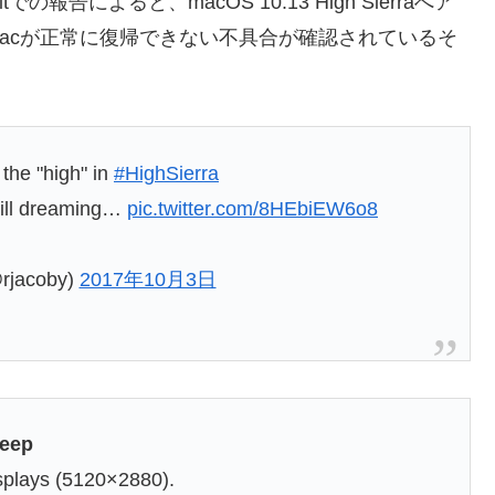
edditでの報告によると、macOS 10.13 High Sierraへア
Macが正常に復帰できない不具合が確認されているそ
 the "high" in
#HighSierra
 still dreaming…
pic.twitter.com/8HEbiEW6o8
rjacoby)
2017年10月3日
leep
isplays (5120×2880).