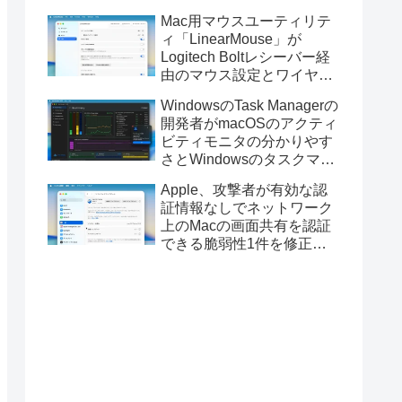
Golden GateのUSBインス
Mac用マウスユーティリテ
トーラの作成に対応。
ィ「LinearMouse」が
Logitech Boltレシーバー経
由のマウス設定とワイヤレ
ス版のELECOM HUGEトラ
WindowsのTask Managerの
ックボールに対応。
開発者がmacOSのアクティ
ビティモニタの分かりやす
さとWindowsのタスクマネ
ージャの詳細さを合わせた
Apple、攻撃者が有効な認
Mac用システムモニタアプ
証情報なしでネットワーク
リ「Task Manager TMOG」
上のMacの画面共有を認証
のBeta版を公開。
できる脆弱性1件を修正し
た「macOS Tahoe 26.6.1」
や「macOS Sequoia
15.7.9/Sonoma 14.8.9」を
リリース。