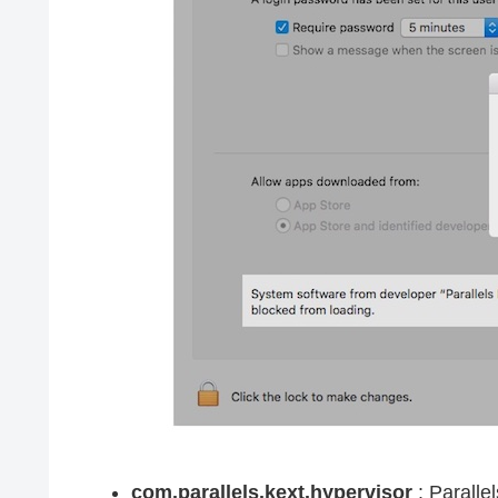
com.parallels.kext.hypervisor
: Par