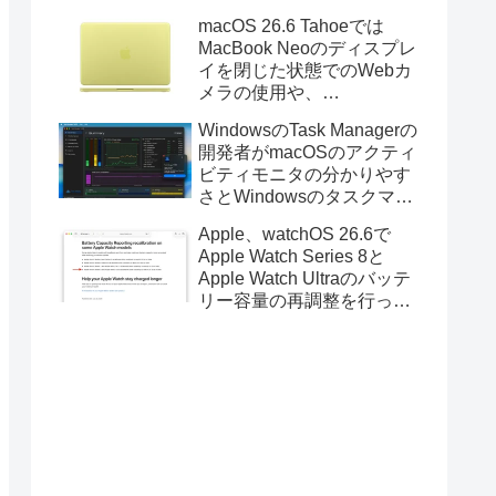
Golden GateのUSBインス
macOS 26.6 Tahoeでは
トーラの作成に対応。
MacBook Neoのディスプレ
イを閉じた状態でのWebカ
メラの使用や、
Finder/Apple Configuratorを
WindowsのTask Managerの
利用しMacBook Neoを復元
開発者がmacOSのアクティ
する際の安定性が向上。
ビティモニタの分かりやす
さとWindowsのタスクマネ
ージャの詳細さを合わせた
Apple、watchOS 26.6で
Mac用システムモニタアプ
Apple Watch Series 8と
リ「Task Manager TMOG」
Apple Watch Ultraのバッテ
のBeta版を公開。
リー容量の再調整を行った
と発表。