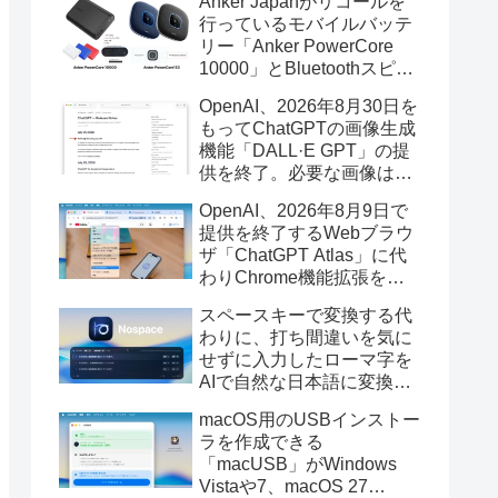
Anker Japanがリコールを
行っているモバイルバッテ
リー「Anker PowerCore
10000」とBluetoothスピー
カー「PowerConf S3」で周
OpenAI、2026年8月30日を
辺を焼損する火災が6月に3
もってChatGPTの画像生成
件発生していたそうなので
機能「DALL·E GPT」の提
注意を。
供を終了。必要な画像は期
限までにダウンロードを。
OpenAI、2026年8月9日で
提供を終了するWebブラウ
ザ「ChatGPT Atlas」に代
わりChrome機能拡張をア
ップデートし、YouTube動
スペースキーで変換する代
画の質問やAsk ChatGPT機
わりに、打ち間違いを気に
能を追加。
せずに入力したローマ字を
AIで自然な日本語に変換し
てくれるMac用の日本語入
macOS用のUSBインストー
力アプリ「Nospace」がリ
ラを作成できる
リース。
「macUSB」がWindows
Vistaや7、macOS 27