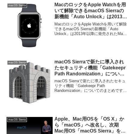
MacのロックをApple Watchを用
macOS Sierra
いて解除できるmacOS Sierraの
新機能「Auto Unlock」は2013年
以降に発売されたMacで利用可能
MacのロックをApple Watchを用いて解除
に。
できるmacOS Sierraの新機能「Auto
Unlock」は2013年以降に発売されたMac
で利用可能になるようです。詳細は以下
から。
macOS Sierraで新たに導入され
macOS Sierra
たセキュリティ機能「Gatekeepr
Path Randomization」につい
て。
macOS Sierraで新たに導入されたセキュ
リティ機能「Gatekeepr Path
Randomization」についてのまとめです。
詳細は以下から。
Apple、Mac用OSを「OS X」か
macOS Sierra
ら「macOS」へ改名し、次期
Mac用OS「macOS Sierra」を発