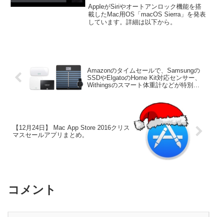
表。
AppleがSiriやオートアンロック機能を搭
載したMac用OS「macOS Sierra」を発表
しています。詳細は以下から。
Amazonのタイムセールで、Samsungの
SSDやElgatoのHome Kit対応センサー、
Withingsのスマート体重計などが特別価
格で販売中。
【12月24日】 Mac App Store 2016クリス
マスセールアプリまとめ。
コメント