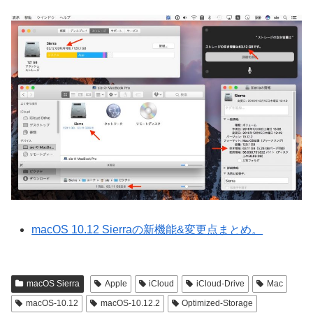
macOS 10.12 Sierraの新機能&変更点まとめ。
macOS Sierra
Apple
iCloud
iCloud-Drive
Mac
macOS-10.12
macOS-10.12.2
Optimized-Storage