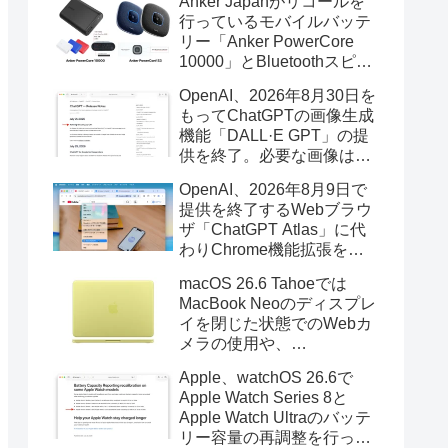
Anker Japanがリコールを
行っているモバイルバッテ
リー「Anker PowerCore
10000」とBluetoothスピー
カー「PowerConf S3」で周
OpenAI、2026年8月30日を
辺を焼損する火災が6月に3
もってChatGPTの画像生成
件発生していたそうなので
機能「DALL·E GPT」の提
注意を。
供を終了。必要な画像は期
限までにダウンロードを。
OpenAI、2026年8月9日で
提供を終了するWebブラウ
ザ「ChatGPT Atlas」に代
わりChrome機能拡張をア
ップデートし、YouTube動
macOS 26.6 Tahoeでは
画の質問やAsk ChatGPT機
MacBook Neoのディスプレ
能を追加。
イを閉じた状態でのWebカ
メラの使用や、
Finder/Apple Configuratorを
Apple、watchOS 26.6で
利用しMacBook Neoを復元
Apple Watch Series 8と
する際の安定性が向上。
Apple Watch Ultraのバッテ
リー容量の再調整を行った