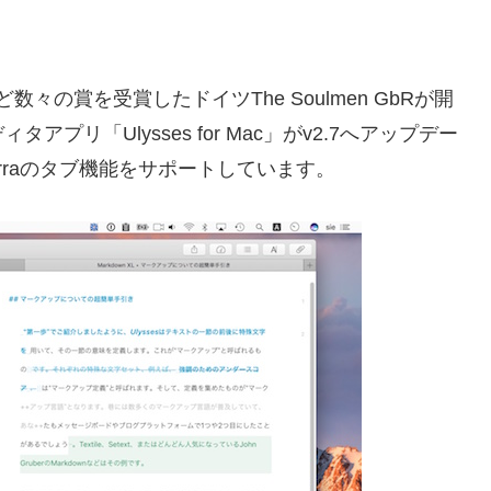
f Appなど数々の賞を受賞したドイツThe Soulmen GbRが開
リ「Ulysses for Mac」がv2.7へアップデー
S Sierraのタブ機能をサポートしています。