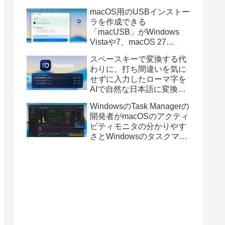
と発表。
macOS用のUSBインストー
ラを作成できる
「macUSB」がWindows
Vistaや7、macOS 27
Golden GateのUSBインス
スペースキーで変換する代
トーラの作成に対応。
わりに、打ち間違いを気に
せずに入力したローマ字を
AIで自然な日本語に変換し
てくれるMac用の日本語入
WindowsのTask Managerの
力アプリ「Nospace」がリ
開発者がmacOSのアクティ
リース。
ビティモニタの分かりやす
さとWindowsのタスクマネ
ージャの詳細さを合わせた
Mac用システムモニタアプ
リ「Task Manager TMOG」
のBeta版を公開。