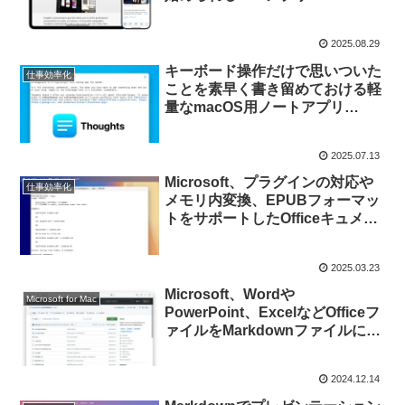
Presenter」のiPhone/iPad版を
リリース。
2025.08.29
キーボード操作だけで思いついた
仕事効率化
ことを素早く書き留めておける軽
量なmacOS用ノートアプリ
「Thoughts」がリリース。
2025.07.13
Microsoft、プラグインの対応や
仕事効率化
メモリ内変換、EPUBフォーマッ
トをサポートしたOfficeキュメン
トなどをMarkdownに変換できる
Pythonツール「MarkItDown
2025.03.23
v0.1.0」をリリース。
Microsoft、Wordや
Microsoft for Mac
PowerPoint、ExcelなどOfficeフ
ァイルをMarkdownファイルに変
換できる「MarkItDown」ライブ
ラリを公開。
2024.12.14