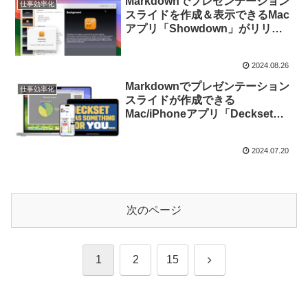
Markdownでプレゼンテーション
仕事効率化
スライドを作成＆表示できるMac
アプリ「Showdown」がリリー
ス。
2024.08.26
Markdownでプレゼンテーション
仕事効率化
スライドが作成できる
Mac/iPhoneアプリ「Deckset」
がMermaid.jsをサポートしコード
ブロックでのグラフ作成が可能
2024.07.20
に。
次のページ
次
1
2
15
へ