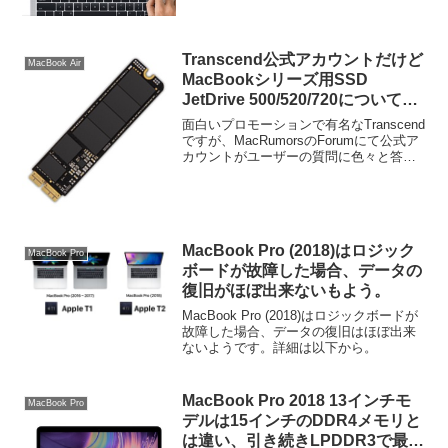
Transcend公式アカウントだけど
MacBook Air
MacBookシリーズ用SSD
JetDrive 500/520/720について何
か質問ある？
面白いプロモーションで有名なTranscend
ですが、MacRumorsのForumにて公式ア
カウントがユーザーの質問に色々と答え
ているようなのでまとめました。詳細は
以下から。
MacBook Pro (2018)はロジック
MacBook Pro
ボードが故障した場合、データの
復旧がほぼ出来ないもよう。
MacBook Pro (2018)はロジックボードが
故障した場合、データの復旧はほぼ出来
ないようです。詳細は以下から。
MacBook Pro 2018 13インチモ
MacBook Pro
デルは15インチのDDR4メモリと
は違い、引き続きLPDDR3で最大