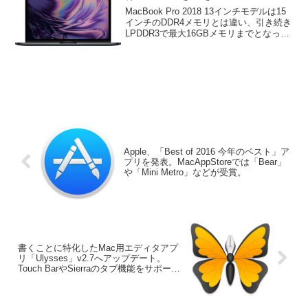
16GBまで。
MacBook Pro 2018 13インチモデルは15
インチのDDR4メモリとは違い、引き続き
LPDDR3で最大16GBメモリまでとなって
いるので注意してください。詳細は以下
から。
Apple、「Best of 2016 今年のベスト」ア
プリを発表。MacAppStoreでは「Bear」
や「Mini Metro」などが受賞。
書くことに特化したMac用エディタアプ
リ「Ulysses」v2.7へアップデート。
Touch BarやSierraのタブ機能をサポー
ト。