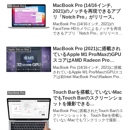
MacBook Pro (14/16インチ,
MacBook Pro
2021)のノッチを再現できるアプ
リ「Notch Pro」がリリース。
MacBook Pro (14/16インチ, 2021)の
FaceTime HDカメラによるノッチを再現
できるアプリ「Notch Pro」がリリースさ
れています。詳細は以下から。
MacBook Pro (2021)に搭載され
Apple Silicon Mac
ているApple M1 Pro/MaxのGPU
スコアはAMD Radeon Pro
5500MやPro Vega 56と並ぶもの
MacBook Pro (14/16インチ, 2021)に搭載
の、アプリベースではそれ以上に
されているApple M1 Pro/MaxのGPUスコ
アは前Intel MacBook ProのRadeon Pro
なるもよう。
5500Mと並ぶものの、アプリケーション
ベースではそれ以上に...
Touch Barを搭載していないMac
MacBook Pro
でもTouch Barのスクリーンショ
ットを撮影できる
「TouchBarScreenshotter」が
MacBook Proに搭載されたTouch Barのス
公開。
クリーンショットを、Touch Barを搭載し
ていないMacでもワンクリックで撮影で
きる「TouchBarScreenshotter」が公開さ
れています。詳細は以下から。