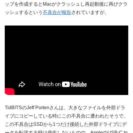
ップを作成するとMacがクラッシュし再起動後に再びクラ
ッシュするという
不具合が報告
されていますが、
TidBITSのJeff Portenさんは、大きなファイルを外部ドラ
イブにコピーしている時にこの不具合に遭われたそうで、
この不具合はSSDから1つだけ接続した外部ドライブにデ
ータを転送する時は発生しないものの、AppleのUSB-C to