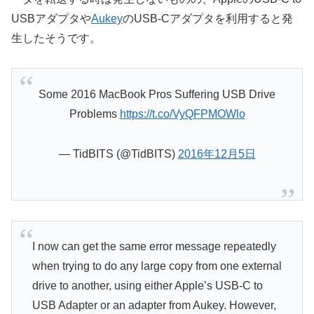
USBアダプタや
Aukey
のUSB-Cアダプタを利用すると発
生したそうです。
Some 2016 MacBook Pros Suffering USB Drive
Problems
https://t.co/VyQFPMOWlo
— TidBITS (@TidBITS)
2016年12月5日
I now can get the same error message repeatedly
when trying to do any large copy from one external
drive to another, using either Apple’s USB-C to
USB Adapter or an adapter from Aukey. However,