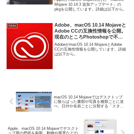
Mojave 10.14.3 追加アップデート」の
pkgを公開しています。詳細は以下から。
Adobe、macOS 10.14 Mojaveと
Adobe
Adobe CCの互換性情報を公開。
現在のところPhotoshopで不具
合を確認し対応中。
AdobeがmacOS 10.14 MojaveとAdobe
CCの互換性情報を公開しています。詳細
は以下から。
macOS 10.14 Mojaveではデスクトップ
に散らばった書類や写真を種類ごとに並
べ、日付や名前ごとに分類する「スタッ
ク」機能が利用可能に。
Apple、macOS 10.14 Mojaveでデスクト
ップ用の壁紙を刷新。動物や風景などの