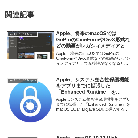
関連記事
Apple、将来のmacOSでは
macOS 10.14 Mojave
GoProのCineFormやDivX形式な
どの動画がレガシィメディアとし
て扱われ、互換性がなくなるとし
Apple、将来のmacOSではGoProの
てiMovieユーザーに対しバックア
CineFormやDivX形式などの動画がレガシ
ィメディアとして互換性がなくなるとし
ップを指示。
てiMovieユーザーに対しバックアップを
指示しています。詳細は以下から。
Apple、システム整合性保護機能
macOS 10.14 Mojave
をアプリまでに拡張した
「Enhanced Runtime」を
macOS 10.14 Mojave SDKに導
Appleはシステム整合性保護機能をアプリ
入。
までに拡張した「Enhanced Runtime」を
macOS 10.14 Mojave SDKに導入するそ
うです。詳細は以下から。