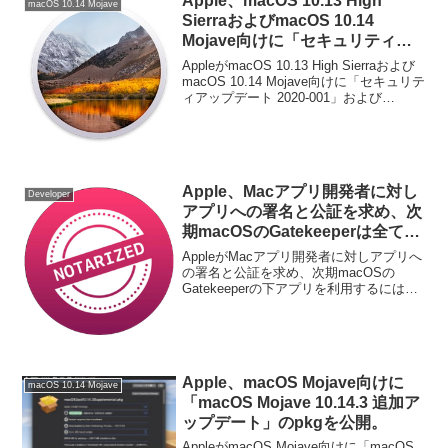
Apple、macOS 10.13 High
macOS 10.14 Mojave
SierraおよびmacOS 10.14
Mojave向けに「セキュリティア
ップデート 2020-001」および
AppleがmacOS 10.13 High Sierraおよび
「Safari 13.0.5」アップデートを
macOS 10.14 Mojave向けに「セキュリテ
ィアップデート 2020-001」および
公開。
「Safari 13.0.5」アップデートを公開して
います。詳細は以下から。
Apple、Macアプリ開発者に対し
Developer
アプリへの署名と公証を求め、次
期macOSのGatekeeperは全ての
アプリでAppleの公証が必要に。
AppleがMacアプリ開発者に対しアプリへ
の署名と公証を求め、次期macOSの
Gatekeeperの下アプリを利用するには野
良アプリでもこれらが必要になるそうで
す。詳細は以下から。
Apple、macOS Mojave向けに
macOS 10.14 Mojave
「macOS Mojave 10.14.3 追加ア
ップデート」のpkgを公開。
AppleがmacOS Mojave向けに「macOS