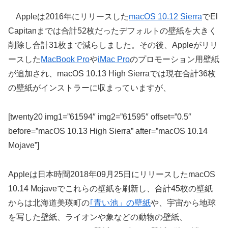
Appleは2016年にリリースした
macOS 10.12 Sierra
でEl
Capitanまでは合計52枚だったデフォルトの壁紙を大きく
削除し合計31枚まで減らしました。その後、Appleがリリ
ースした
MacBook Pro
や
iMac Pro
のプロモーション用壁紙
が追加され、macOS 10.13 High Sierraでは現在合計36枚
の壁紙がインストラーに収まっていますが、
[twenty20 img1=”61594″ img2=”61595″ offset=”0.5″
before=”macOS 10.13 High Sierra” after=”macOS 10.14
Mojave”]
Appleは日本時間2018年09月25日にリリースしたmacOS
10.14 Mojaveでこれらの壁紙を刷新し、合計45枚の壁紙
からは北海道美瑛町の
｢青い池」の壁紙
や、宇宙から地球
を写した壁紙、ライオンや象などの動物の壁紙、