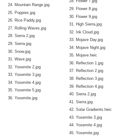
Flower 7.jpg
Mountain Range.jpg
Flower 8.jpg
Poppies.jpg
Flower 9.jpg
Rice Paddy.jpg
High Sierra.jpg
Rolling Waves.jpg
Ink Cloud.jpg
Sierra 2.jpg
Mojave Day.jpg
Sierra.jpg
Mojave Night.jpg
Snow.jpg
Mojave.heic
Wave.jpg
Reflection 1.jpg
Yosemite 2.jpg
Reflection 2.jpg
Yosemite 3.jpg
Reflection 3.jpg
Yosemite 4.jpg
Reflection 4.jpg
Yosemite 5.jpg
Sierra 2.jpg
Yosemite.jpg
Sierra.jpg
Solar Gradients.heic
Yosemite 3.jpg
Yosemite 4.jpg
Yosemite.jpg