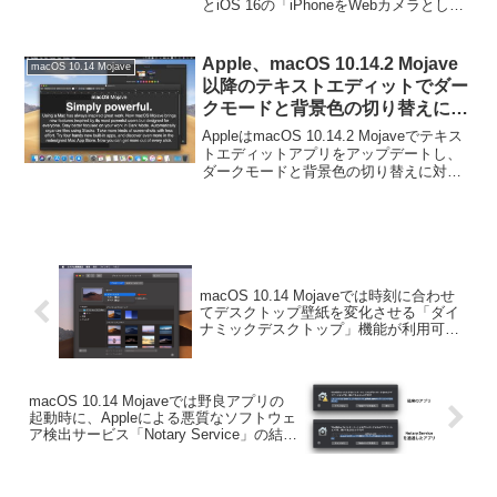
とiOS 16の「iPhoneをWebカメラとして
ジェクトされる問題が発生してい
使う」機能を、勘違いしてアプリのレビ
るもよう。
ューが通らなくなっている問題が発生し
ているそ...
Apple、macOS 10.14.2 Mojave
macOS 10.14 Mojave
以降のテキストエディットでダー
クモードと背景色の切り替えに対
応。
AppleはmacOS 10.14.2 Mojaveでテキス
トエディットアプリをアップデートし、
ダークモードと背景色の切り替えに対応
しています。詳細は以下から。
macOS 10.14 Mojaveでは時刻に合わせ
てデスクトップ壁紙を変化させる「ダイ
ナミックデスクトップ」機能が利用可能
に。
macOS 10.14 Mojaveでは野良アプリの
起動時に、Appleによる悪質なソフトウェ
ア検出サービス「Notary Service」の結果
が表示される。