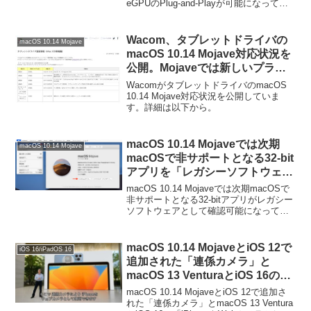
eGPUのPlug-and-Playが可能になってい
るそうです。詳細は以下から。
Wacom、タブレットドライバの
macOS 10.14 Mojave
macOS 10.14 Mojave対応状況を
公開。Mojaveでは新しいプライ
バシー設定「User Consent」に
WacomがタブレットドライバのmacOS
よりいくつかの許可が必要に。
10.14 Mojave対応状況を公開していま
す。詳細は以下から。
macOS 10.14 Mojaveでは次期
macOS 10.14 Mojave
macOSで非サポートとなる32-bit
アプリを「レガシーソフトウェ
ア」として確認可能に。
macOS 10.14 Mojaveでは次期macOSで
非サポートとなる32-bitアプリがレガシー
ソフトウェアとして確認可能になってい
ます。詳細は以下から。
macOS 10.14 MojaveとiOS 12で
iOS 16/iPadOS 16
追加された「連係カメラ」と
macOS 13 VenturaとiOS 16の
「iPhoneをWebカメラとして使
macOS 10.14 MojaveとiOS 12で追加さ
う」機能を勘違いしてアプリがリ
れた「連係カメラ」とmacOS 13 Ventura