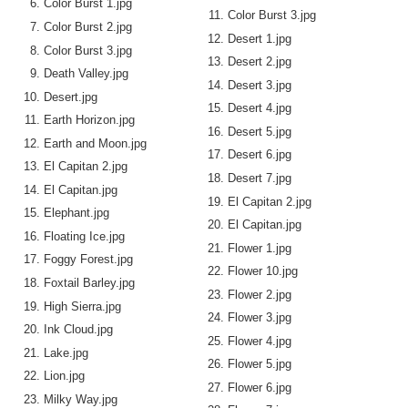
Color Burst 1.jpg
Color Burst 3.jpg
Color Burst 2.jpg
Desert 1.jpg
Color Burst 3.jpg
Desert 2.jpg
Death Valley.jpg
Desert 3.jpg
Desert.jpg
Desert 4.jpg
Earth Horizon.jpg
Desert 5.jpg
Earth and Moon.jpg
Desert 6.jpg
El Capitan 2.jpg
Desert 7.jpg
El Capitan.jpg
El Capitan 2.jpg
Elephant.jpg
El Capitan.jpg
Floating Ice.jpg
Flower 1.jpg
Foggy Forest.jpg
Flower 10.jpg
Foxtail Barley.jpg
Flower 2.jpg
High Sierra.jpg
Flower 3.jpg
Ink Cloud.jpg
Flower 4.jpg
Lake.jpg
Flower 5.jpg
Lion.jpg
Flower 6.jpg
Milky Way.jpg