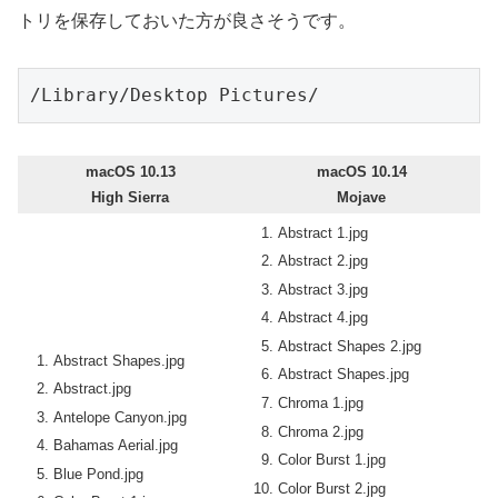
トリを保存しておいた方が良さそうです。
/Library/Desktop Pictures/
macOS 10.13
macOS 10.14
High Sierra
Mojave
Abstract 1.jpg
Abstract 2.jpg
Abstract 3.jpg
Abstract 4.jpg
Abstract Shapes 2.jpg
Abstract Shapes.jpg
Abstract Shapes.jpg
Abstract.jpg
Chroma 1.jpg
Antelope Canyon.jpg
Chroma 2.jpg
Bahamas Aerial.jpg
Color Burst 1.jpg
Blue Pond.jpg
Color Burst 2.jpg