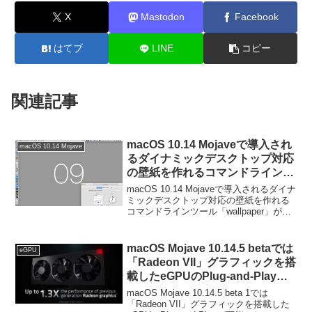
X
Mastodon
Facebook
はてブ
LINE
コピー
関連記事
macOS 10.14 Mojaveで導入され
macOS 10.14 Mojave
るダイナミックデスクトップ対応
の壁紙を作れるコマンドラインツ
ール「wallpaper」がリリース。
macOS 10.14 Mojaveで導入されるダイナ
ミックデスクトップ対応の壁紙を作れる
コマンドラインツール「wallpaper」がリ
リースされています。詳細は以下から。
macOS Mojave 10.14.5 betaでは
eGPU
「Radeon VII」グラフィックを搭
載したeGPUのPlug-and-Playが
可能に。
macOS Mojave 10.14.5 beta 1では
「Radeon VII」グラフィックを搭載した