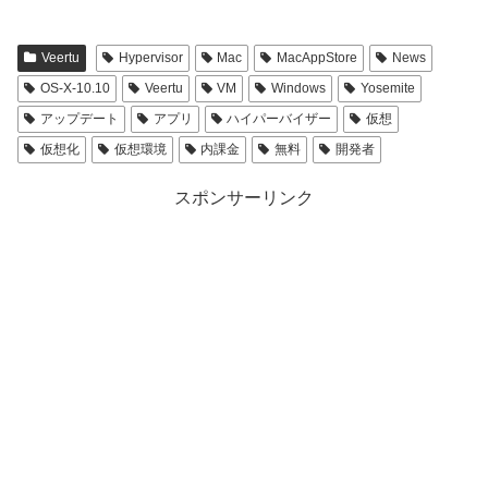
Veertu
Hypervisor
Mac
MacAppStore
News
OS-X-10.10
Veertu
VM
Windows
Yosemite
アップデート
アプリ
ハイパーバイザー
仮想
仮想化
仮想環境
内課金
無料
開発者
スポンサーリンク