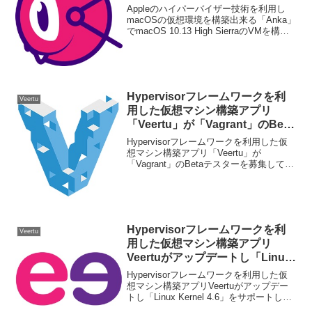
High SierraのVMを構築する方
Appleのハイパーバイザー技術を利用し
法。
macOSの仮想環境を構築出来る「Anka」
でmacOS 10.13 High SierraのVMを構築
する方法です。詳細は以下から。
Hypervisorフレームワークを利
Veertu
用した仮想マシン構築アプリ
「Veertu」が「Vagrant」のBeta
テスターを募集中。
Hypervisorフレームワークを利用した仮
想マシン構築アプリ「Veertu」が
「Vagrant」のBetaテスターを募集してい
ます。詳細は以下から。
Hypervisorフレームワークを利
Veertu
用した仮想マシン構築アプリ
Veertuがアップデートし「Linux
Kernel 4.6」をサポート。
Hypervisorフレームワークを利用した仮
想マシン構築アプリVeertuがアップデー
トし「Linux Kernel 4.6」をサポートした
と伝えています。詳細は以下から。