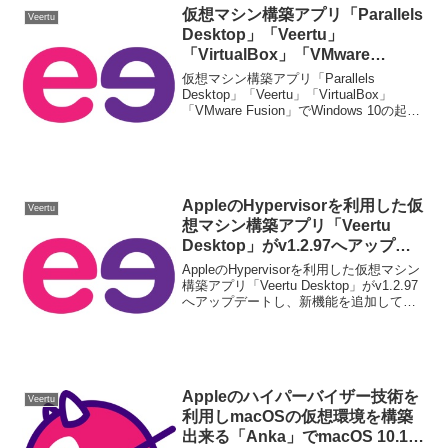
仮想マシン構築アプリ「Parallels
Veertu
Desktop」「Veertu」
「VirtualBox」「VMware
Fusion」でWindows 10の起動時
仮想マシン構築アプリ「Parallels
間を測定してみた。
Desktop」「Veertu」「VirtualBox」
「VMware Fusion」でWindows 10の起動
時間ベンチマークをしてみました。詳細
は以下から。
AppleのHypervisorを利用した仮
Veertu
想マシン構築アプリ「Veertu
Desktop」がv1.2.97へアップデ
ートし、VMサスペンド時にネッ
AppleのHypervisorを利用した仮想マシン
トワークやCDイメージの割当が
構築アプリ「Veertu Desktop」がv1.2.97
へアップデートし、新機能を追加してい
可能に。
ます。詳細は以下から。
Appleのハイパーバイザー技術を
Veertu
利用しmacOSの仮想環境を構築
出来る「Anka」でmacOS 10.13