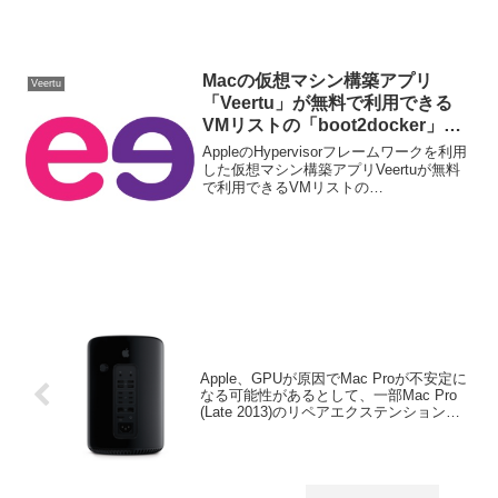
Macの仮想マシン構築アプリ
Veertu
「Veertu」が無料で利用できる
VMリストの「boot2docker」を
アップデート。
AppleのHypervisorフレームワークを利用
した仮想マシン構築アプリVeertuが無料
で利用できるVMリストの
「boot2docker」をアップデートしていま
す。詳細は以下から。
Apple、GPUが原因でMac Proが不安定に
なる可能性があるとして、一部Mac Pro
(Late 2013)のリペアエクステンションプ
ログラムを開始。