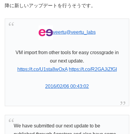
降に新しいアップデートを行うそうです。
veertu
@veertu_labs
VM import from other tools for easy crossgrade in
our next update.
https://t.co/U1sta8wOxA
https://t.co/R2GAJiZfGI
2016/02/06 00:43:02
We have submitted our next update to be