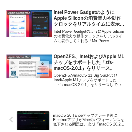
が必要になるそうです。詳細は以下か
ら。
Intel Power Gadgetのように
Apple Silicon Mac
Apple Siliconの消費電力や動作
クロックをリアルタイムに表示し
てくれるシステムモニターアプリ
Intel Power GadgetのようにApple Silicon
「Mx Power Gadget」がmacOS
の消費電力や動作クロックをリアルタイ
ムに表示してくれる「Mx Power
11 Big Surにも対応。
Gadget」がmacOS 11 Big Surにも対応し
ています。詳細は以下から。
OpenZFS、IntelおよびApple M1
Apple Silicon Mac
チップをサポートした「zfs-
macOS-2.0.1」をリリース。
OpenZFSがmacOS 11 Big Surおよび
Intel/Apple M1チップをサポートした
「zfs-macOS-2.0.1」をリリースしていま
す。詳細は以下から。
macOS 26 Tahoeアップグレード後に
ElectronアプリがMacのパフォーマンスを
低下させる問題は、次期「macOS 26.2
Tahoe」で対策が講じられるもよう。