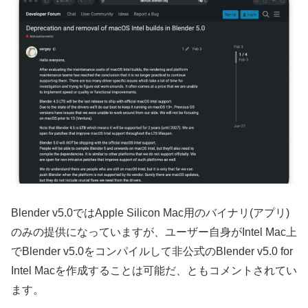
Blender v5.0ではApple Silicon Mac用のバイナリ(アプリ)
のみの提供になっていますが、ユーザー自身がIntel Mac上
でBlender v5.0をコンパイルして非公式のBlender v5.0 for
Intel Macを作成することは可能だ、ともコメントされてい
ます。