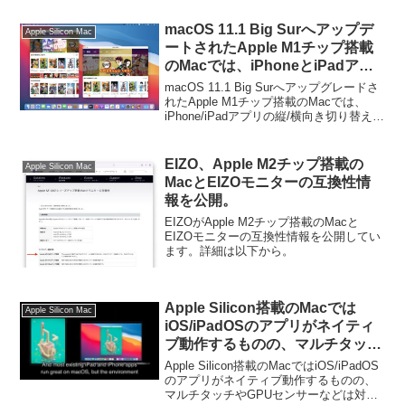
ているそうです。詳細は以下から。
macOS 11.1 Big Surへアップデ
Apple Silicon Mac
ートされたApple M1チップ搭載
のMacでは、iPhoneとiPadアプ
リで縦/横向き切り替えやフルス
macOS 11.1 Big Surへアップグレードさ
クリーン表示が可能に。
れたApple M1チップ搭載のMacでは、
iPhone/iPadアプリの縦/横向き切り替えが
可能になっています。詳細は以下から。
EIZO、Apple M2チップ搭載の
Apple Silicon Mac
MacとEIZOモニターの互換性情
報を公開。
EIZOがApple M2チップ搭載のMacと
EIZOモニターの互換性情報を公開してい
ます。詳細は以下から。
Apple Silicon搭載のMacでは
Apple Silicon Mac
iOS/iPadOSのアプリがネイティ
ブ動作するものの、マルチタッチ
ジェスチャーやセンサー、UI、フ
Apple Silicon搭載のMacではiOS/iPadOS
ァイルシステムなどは対応が必
のアプリがネイティブ動作するものの、
マルチタッチやGPUセンサーなどは対応
要。