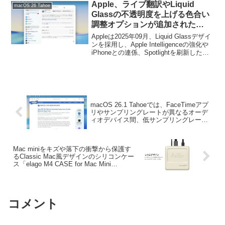
発者向けに公開しています。
Apple、ライブ翻訳やLiquid
macOS 26 Tahoe
Glassの不透明度を上げる色合い
調整オプションが追加された
「macOS 26.1 Tahoe」を正式に
Appleは2025年09月、Liquid Glassデザイ
リリース。
ンを採用し、Apple Intelligenceの強化や
iPhoneとの連係、Spotlightを刷新した
「macOS 26 Tahoe (25A354)」をリリー
スしましたが、現地時間11月03日付け
で、初のマイナーアップデートとなる
「macOS 26.1 Tahoe (25B78)」が正式に
リリースされています。
macOS 26.1 Tahoeでは、FaceTimeアプ
リやサンプリングレートが異なるオーデ
ィオデバイス間、低サンプリングレート
のオーディオキャプチャが失敗する、強
いローパスフィルタが適用されるなどの
オーディオ関連の不具合が修正。
Mac miniをキズや落下の衝撃から保護す
るClassic Mac風デザインのシリコンケー
ス「elago M4 CASE for Mac Mini
(2024)」が発売。
コメント