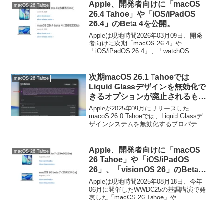
っています。
Apple、開発者向けに「macOS
macOS 26 Tahoe
26.4 Tahoe」や「iOS/iPadOS
26.4」のBeta 4を公開。
Appleは現地時間2026年03月09日、開発
者向けに次期「macOS 26.4」や
「iOS/iPadOS 26.4」、「watchOS
26.4」、「visionOS 26.4」などのBeta 4
を開発者向けに公開しています。
次期macOS 26.1 Tahoeでは
macOS 26 Tahoe
Liquid Glassデザインを無効化で
きるオプションが廃止されるもよ
う。
Appleが2025年09月にリリースした
macoS 26.0 Tahoeでは、Liquid Glassデ
ザインシステムを無効化するプロパティ
リストが用意されていますが、Appleは次
期macOS 26.1 Tahoeアップデートで、こ
のオプションキーを廃止するようです。
Apple、開発者向けに「macOS
macOS 26 Tahoe
26 Tahoe」や「iOS/iPadOS
26」、「visionOS 26」のBeta 7
を公開。
Appleは現地時間2025年08月18日、今年
06月に開催したWWDC25の基調講演で発
表した「macOS 26 Tahoe」や
「iOS/iPadOS 26」、「visionOS 26」な
どのBeta 7と「Xcode 26」のBeta 6を開