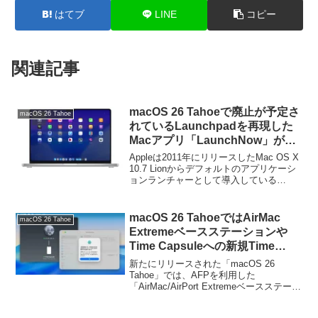
はてブ
LINE
コピー
関連記事
macOS 26 Tahoeで廃止が予定さ
macOS 26 Tahoe
れているLaunchpadを再現した
Macアプリ「LaunchNow」がリ
リース。
Appleは2011年にリリースしたMac OS X
10.7 Lionからデフォルトのアプリケーシ
ョンランチャーとして導入している
「Launchpad」次期macOS 26 Tahoeで廃
止するようですが、このLaunchpadを
macOS 26 Tahoeでも使えるよう再現し
macOS 26 TahoeではAirMac
macOS 26 Tahoe
たアプリ「LaunchNow」が新たにリリー
Extremeベースステーションや
スされています。
Time Capsuleへの新規Time
Machineバックアップが不可能と
新たにリリースされた「macOS 26
なっており、次期macOSでは利
Tahoe」では、AFPを利用した
「AirMac/AirPort Extremeベースステーシ
用できなくなるので注意を。
ョン」や「Time Capsule」への新規Time
Machineバックアップ作成が不可能にな