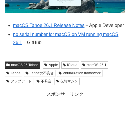
macOS Tahoe 26.1 Release Notes
– Apple Developer
no serial number for macOS on VM running macOS
26.1
– GitHub
macOS 26 Tahoe
Apple
iCloud
macOS-26.1
Tahoe
Tahoeの不具合
Virtualization.framework
アップデート
不具合
仮想マシン
スポンサーリンク