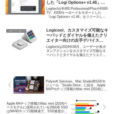
した「Logi Options+ v1.46」を
リリース。システム要件は
LogitechがK400 Professional/PlusやK600
macOS 11 Big Sur以上に。
TV、K830キーボードをサポートした
「Logi Options+ v1.46」をリリースして
います。詳細は以下から。
Logicool、カスタマイズ可能なキ
Logitech/Logicool
ーパッドとダイヤルを備えたクリ
エイター向けの左手デバイス
「MX Creative Console」を日本
Logitechは2024年09月、ユーザーが各ボ
でも10月24日より発売。
タンアクションをカスタマイズ可能なキ
ーパッドとダイヤルを備えたクリエイタ
ー向けの左手デバイス「Logitech MX
Creative Console」を10月に発売すると発
表しましたが、日本Logicoolも、このMX
Creative Consoleを10月24日より発売す
ると発表しています。
Polysoft Services、Mac Studio用SSDモ
ジュール「Studio Drive」に続き、Apple
M4/Proチップ搭載のMac mini (2024)に対
応したアップグレード用SSDモジュール
の開発にも着手。
Apple M4チップ搭載のMac mini (2024)ベ
ースモデルに採用されている256GB SSD
はNANDチップ2枚構成で、SSD速度が