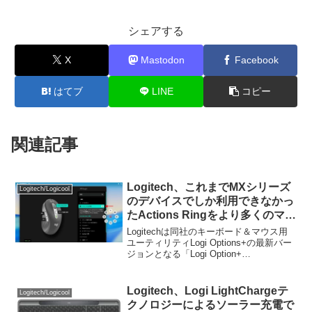
シェアする
X
Mastodon
Facebook
はてブ
LINE
コピー
関連記事
Logitech、これまでMXシリーズ
Logitech/Logicool
のデバイスでしか利用できなかっ
たActions Ringをより多くのマウ
スとキーボードで許可した「Logi
Logitechは同社のキーボード＆マウス用
Options+ v2.4」をリリース。
ユーティリティLogi Options+の最新バー
ジョンとなる「Logi Option+
v2.4.895597」のロールアウトを開始し、
同バージョンでActions Ringを利用できる
デバイスをより多くのマウスやキーボー
Logitech、Logi LightChargeテ
Logitech/Logicool
ドに広げたと発表しています。
クノロジーによるソーラー充電で