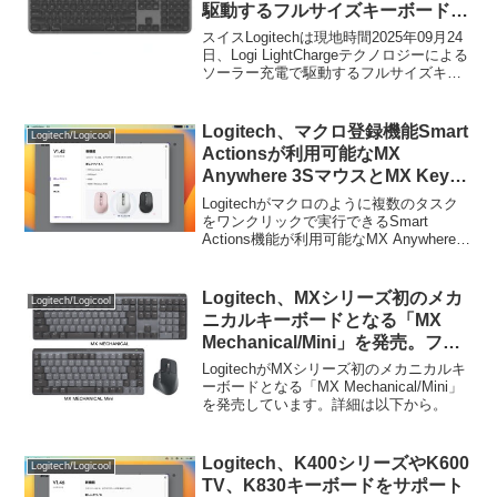
駆動するフルサイズキーボード
「Signature Slim Solar+ for Mac
スイスLogitechは現地時間2025年09月24
K980」を発売。
日、Logi LightChargeテクノロジーによる
ソーラー充電で駆動するフルサイズキー
ボード「Signature Slim Solar+ K980/for
Mac/Business」を新たに発売すると発表
しています。
Logitech、マクロ登録機能Smart
Logitech/Logicool
Actionsが利用可能なMX
Anywhere 3SマウスとMX Keys
Sキーボードをサポートした
Logitechがマクロのように複数のタスク
「Logi Options+ v1.42」をリリ
をワンクリックで実行できるSmart
Actions機能が利用可能なMX Anywhere
ース。
3SマウスやMX Keys Sをサポートした
「Logi Options+ v1.42」をリリースして
いま...
Logitech、MXシリーズ初のメカ
Logitech/Logicool
ニカルキーボードとなる「MX
Mechanical/Mini」を発売。ファ
ームウェアップデートも提供開
LogitechがMXシリーズ初のメカニカルキ
始。
ーボードとなる「MX Mechanical/Mini」
を発売しています。詳細は以下から。
Logitech、K400シリーズやK600
Logitech/Logicool
TV、K830キーボードをサポート