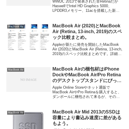
め
WWDC 2013で発表された非Retinaだが
HaswellでIntel HD Graphics 5000、
LPDDR3メモリー、11acを搭載した新し
いMacBook Airは買いか？詳細は以下か
ら。
MacBook Air (2020)とMacBook
MacBook Air
Air (Retina, 13-inch, 2019)のスペ
ック比較まとめ。
Appleが新たに発売を開始したMacBook
Air (2020)とMacBook Air (Retina, 13-inch,
2019)のスペック比較まとめです。詳細は
以下から。
MacBook Airの梱包材はiPhone
MacBook Air
DockやMacBook Air/Pro Retina
のデスクトップスタンドにぴった
り？
Apple Online Storeやネット通販で
MacBook AirやPro Retinaを購入すると、
ダンボールに梱包されて来るが、その梱
包材が実はiPhone用DockやMacBook
Air/Pro Retina用のデスクトップスタンド
にぴったりなのではないかと話題になっ
MacBook Air Mid 2013のSSDは
MacBook Air
ているようです。詳細は以下から。
容量により書込み速度に差がある
もよう。