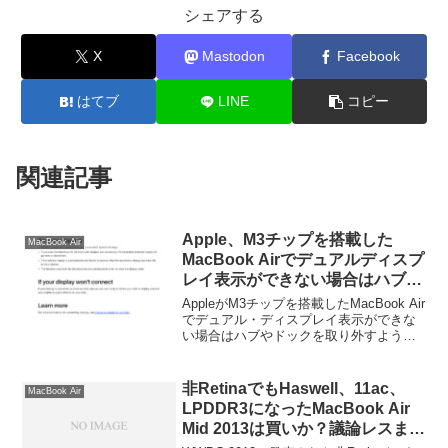
シェアする
X
Mastodon
Facebook
はてブ
LINE
コピー
関連記事
Apple、M3チップを搭載した
MacBook Air
MacBook Airでデュアルディスプ
レイ表示ができない場合はハブや
ドックを取り外すようにコメン
AppleがM3チップを搭載したMacBook Air
ト。
でデュアル・ディスプレイ表示ができな
い場合はハブやドックを取り外すように
コメントしています。詳細は以下から。
非RetinaでもHaswell、11ac、
MacBook Air
LPDDR3になったMacBook Air
Mid 2013は買いか？議論レスまと