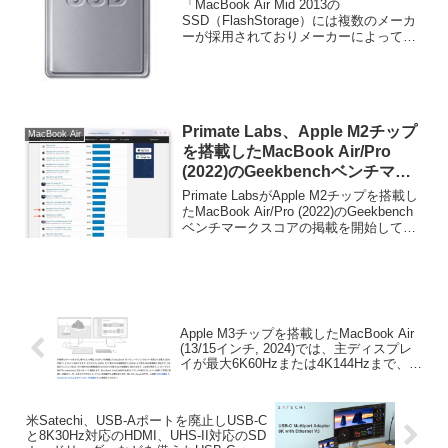
「MacBook Air Mid 2013の
SSD（FlashStorage）には複数のメーカ
ーが採用されておりメーカーによって
Read/Write速度がかなり違う」という書
き込みがありましたが、その後他のモデ
ルのAirが各地に届き始めベンチマークテ
ストをしてみたところどうやら128GBの
SSDがかなり速度が違うという事がわか
Primate Labs、Apple M2チップ
ってきたようです。詳細は以下から。
MacBook Air
を搭載したMacBook Air/Pro
(2022)のGeekbenchベンチマー
クスコアの掲載を開始。
Primate LabsがApple M2チップを搭載し
たMacBook Air/Pro (2022)のGeekbench
ベンチマークスコアの掲載を開始してい
ます。詳細は以下から。
Apple M3チップを搭載したMacBook Air
(13/15インチ, 2024)では、主ディスプレ
イが最大6K60Hzまたは4K144Hzまで、2
台目のディスプレイが最大5K60Hzまたは
4K100Hzに対応。
米Satechi、USB-Aポートを廃止しUSB-C
と8K30Hz対応のHDMI、UHS-II対応のSD