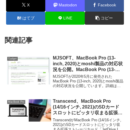
X
Mastodon
Facebook
はてブ
LINE
コピー
関連記事
MJSOFT、MacBook Pro (13-
Gadget
inch, 2020)とmoshi製品の対応状
況を公開。MacBook Pro (13-
inch, 2019)用のキーボードカバー
MJSOFTが2020年5月に発売された
とシェルカバーは非対応。
MacBook Pro (13-inch, 2020)とmoshi製品
の対応状況を公開しています。詳細は以
下から。
Transcend、MacBook Pro
MacBook Pro
(14/16インチ, 2021)のSDカード
スロットにピッタリ収まる拡張ス
トレージカード「JetDrive Lite
TranscendがMacBook Pro (14/16インチ,
330」の512GBモデルを2月下旬
2021)のSDカードスロットにピッタリ収
まる拡張ストレージカード「JetDrive Lite