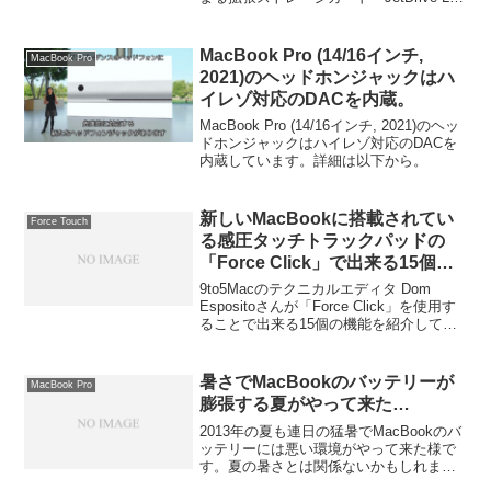
より発売。
330」の512GBモデルを2月下旬より発売
しています。詳細は以下から。
MacBook Pro (14/16インチ,
MacBook Pro
2021)のヘッドホンジャックはハ
イレゾ対応のDACを内蔵。
MacBook Pro (14/16インチ, 2021)のヘッ
ドホンジャックはハイレゾ対応のDACを
内蔵しています。詳細は以下から。
新しいMacBookに搭載されてい
Force Touch
る感圧タッチトラックパッドの
「Force Click」で出来る15個の
隠れた機能まとめ。
9to5Macのテクニカルエディタ Dom
Espositoさんが「Force Click」を使用す
ることで出来る15個の機能を紹介してい
ます。詳細は以下から。
暑さでMacBookのバッテリーが
MacBook Pro
膨張する夏がやって来た…
2013年の夏も連日の猛暑でMacBookのバ
ッテリーには悪い環境がやって来た様で
す。夏の暑さとは関係ないかもしれませ
んが、バッテリーが膨張（妊娠）したと