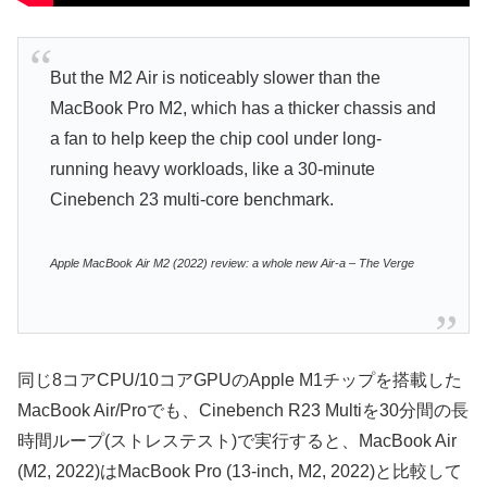
But the M2 Air is noticeably slower than the
MacBook Pro M2, which has a thicker chassis and
a fan to help keep the chip cool under long-
running heavy workloads, like a 30-minute
Cinebench 23 multi-core benchmark.
Apple MacBook Air M2 (2022) review: a whole new Air-a – The Verge
同じ8コアCPU/10コアGPUのApple M1チップを搭載した
MacBook Air/Proでも、Cinebench R23 Multiを30分間の長
時間ループ(ストレステスト)で実行すると、MacBook Air
(M2, 2022)はMacBook Pro (13-inch, M2, 2022)と比較して