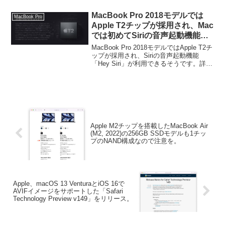
いう人がやはり増えてきたように感じま
す。詳細は以下から。
MacBook Pro 2018モデルでは
MacBook Pro
Apple T2チップが採用され、Mac
では初めてSiriの音声起動機能
「Hey Siri」が利用可能に。
MacBook Pro 2018モデルではApple T2チ
ップが採用され、Siriの音声起動機能
「Hey Siri」が利用できるそうです。詳細
は以下から。
Apple M2チップを搭載したMacBook Air
(M2, 2022)の256GB SSDモデルも1チッ
プのNAND構成なので注意を。
Apple、macOS 13 VenturaとiOS 16で
AVIFイメージをサポートした「Safari
Technology Preview v149」をリリース。