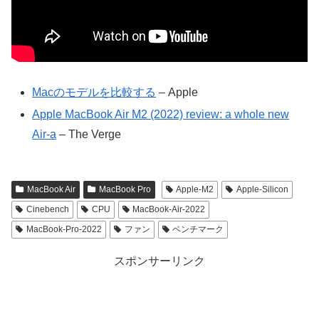
Macのモデルを比較する
– Apple
Apple MacBook Air M2 (2022) review: a whole new
Air-a
– The Verge
MacBook Air
MacBook Pro
Apple-M2
Apple-Silicon
Cinebench
CPU
MacBook-Air-2022
MacBook-Pro-2022
ファン
ベンチマーク
スポンサーリンク