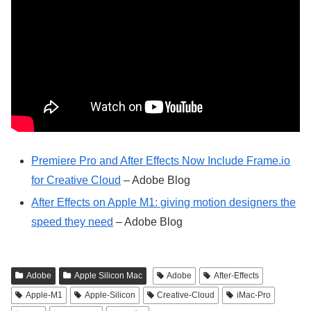
Premiere Pro and After Effects Now Include Frame.io
for Creative Cloud
– Adobe Blog
After Effects on Apple M1: giving motion designers the
speed they need
– Adobe Blog
Adobe
Apple Silicon Mac
Adobe
After-Effects
Apple-M1
Apple-Silicon
Creative-Cloud
iMac-Pro