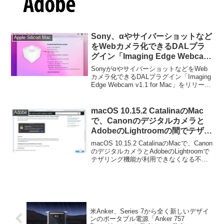
Sony、αやサイバーショットなど
Apple Silicon Mac
をWebカメラ化できるDALプラ
グイン「Imaging Edge Webcam
v1.1 for Mac」をリリース。
SonyがαやサイバーショットなどをWeb
macOS 11/12やApple Siliconに
カメラ化できるDALプラグイン「Imaging
Edge Webcam v1.1 for Mac」をリリース
対応。
し、macOS 11 Big Sur以降のmacOSや
Apple Siliconに対応した...
macOS 10.15.2 CatalinaのMac
Adobe
で、Canonのデジタルカメラと
AdobeのLightroomの間でテザリ
ング機能が利用できなくなる不具
macOS 10.15.2 CatalinaのMacで、Canon
合は、macOS 10.15.3で修正。
のデジタルカメラとAdobeのLightroomで
テザリング機能が利用できなくなる不具
合は、macOS 10.15.3で修正されたそう
です。詳細は以下から。
米Anker、Series 7から全く新しいデザイ
ンのポータブル電源「Anker 757