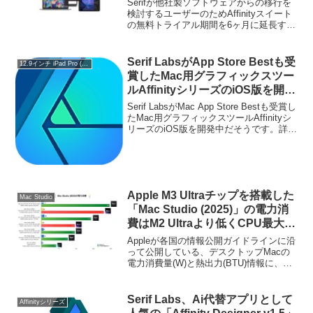
Serifが他社製ソフトウェアからの移行を
検討するユーザーのためAffinityスイート
の無料トライアル期間を6ヶ月に延長する
と発表しています。詳細は以下から。
Serif LabsがApp Store Bestも受
12.9インチ iPad Pro (第1世代)
賞したMac用グラフィックスツー
ルAffinityシリーズのiOS版を開発
中。iPad ProやApple Pencilもサ
Serif LabsがMac App Store Bestも受賞し
ポートされるもよう。
たMac用グラフィックスツールAffinityシ
リーズのiOS版を開発中だそうです。詳細
は以下から。
Apple M3 Ultraチップを搭載した
Mac Studio
「Mac Studio (2025)」の電力消
費はM2 Ultraより低くCPU最大稼
働時で270W。
Appleが各国の情報公開ガイドラインに沿
って公開している、デスクトップMacの
電力消費量(W)と熱出力(BTU)情報に、
Apple M4 MaxとM3 Ultraチップを搭載し
たMac Studio (2025)の情報が追加された
のでまとめてみました。
Serif Labs、Ai代替アプリとして
Affinityシリーズ