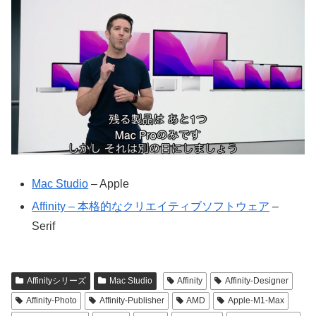
Mac Studio
– Apple
Affinity – 本格的なクリエイティブソフトウェア
–
Serif
Affinityシリーズ
Mac Studio
Affinity
Affinity-Designer
Affinity-Photo
Affinity-Publisher
AMD
Apple-M1-Max