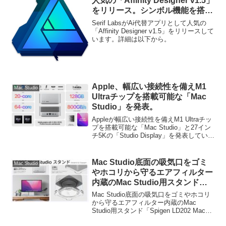
人気の「Affinity Designer v1.5」
をリリース。シンボル機能を搭載
し期間限定で20%OFFセール中。
Serif LabsがAi代替アプリとして人気の
「Affinity Designer v1.5」をリリースして
います。詳細は以下から。
Apple、幅広い接続性を備えM1
Mac Studio
Ultraチップを搭載可能な「Mac
Studio」を発表。
Appleが幅広い接続性を備えM1 Ultraチッ
プを搭載可能な「Mac Studio」と27イン
チ5Kの「Studio Display」を発表していま
す。詳細は以下から。
Mac Studio底面の吸気口をゴミ
Mac Studio
やホコリから守るエアフィルター
内蔵のMac Studio用スタンド
「Spigen LD202 Mac Studioス
Mac Studio底面の吸気口をゴミやホコリ
タンド」が日本でも販売開始。
から守るエアフィルター内蔵のMac
Studio用スタンド「Spigen LD202 Mac
Studioスタンド」が日本でも販売が開始