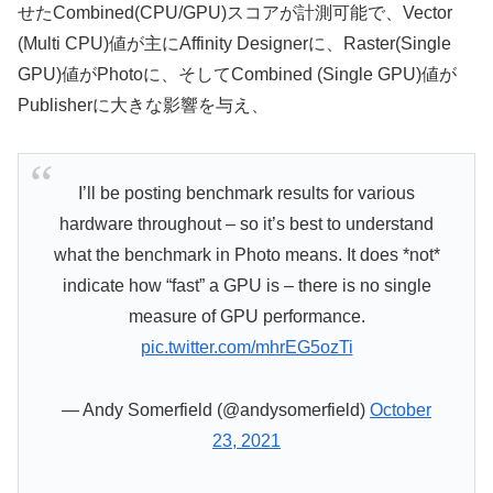
せたCombined(CPU/GPU)スコアが計測可能で、Vector
(Multi CPU)値が主にAffinity Designerに、Raster(Single
GPU)値がPhotoに、そしてCombined (Single GPU)値が
Publisherに大きな影響を与え、
I’ll be posting benchmark results for various
hardware throughout – so it’s best to understand
what the benchmark in Photo means. It does *not*
indicate how “fast” a GPU is – there is no single
measure of GPU performance.
pic.twitter.com/mhrEG5ozTi
— Andy Somerfield (@andysomerfield)
October
23, 2021