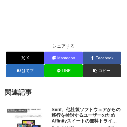
シェアする
X
Mastodon
Facebook
はてブ
LINE
コピー
関連記事
Serif、他社製ソフトウェアからの
Affinityシリーズ
移行を検討するユーザーのため
Affinityスイートの無料トライア
ル期間を30日から6ヶ月に延長。