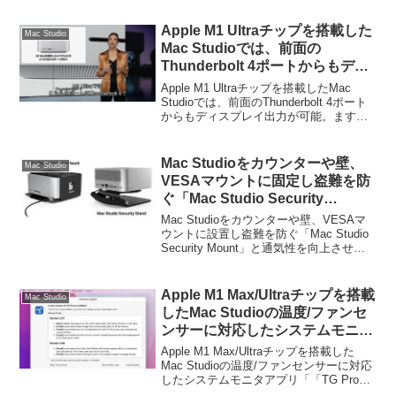
Apple M1 Ultraチップを搭載した
Mac Studio
Mac Studioでは、前面の
Thunderbolt 4ポートからもディ
スプレイ出力が可能。
Apple M1 Ultraチップを搭載したMac
Studioでは、前面のThunderbolt 4ポート
からもディスプレイ出力が可能。ます。
詳細は以下から。
Mac Studioをカウンターや壁、
Mac Studio
VESAマウントに固定し盗難を防
ぐ「Mac Studio Security
Mount」と通気性を向上させる
Mac Studioをカウンターや壁、VESAマ
「Mac Studio Security Stand」
ウントに設置し盗難を防ぐ「Mac Studio
Security Mount」と通気性を向上させる
が発売。
「Mac Studio Security Stand」が発売さ
れています。詳細は以下から。
Apple M1 Max/Ultraチップを搭載
Mac Studio
したMac Studioの温度/ファンセ
ンサーに対応したシステムモニタ
アプリ「「TG Pro v2.67」がリリ
Apple M1 Max/Ultraチップを搭載した
ース。
Mac Studioの温度/ファンセンサーに対応
したシステムモニタアプリ「「TG Pro
v2.67」がリリースされています。詳細は