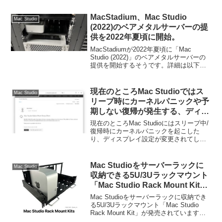
以下から。
MacStadium、Mac Studio
Mac Studio
(2022)のベアメタルサーバーの提
供を2022年夏頃に開始。
MacStadiumが2022年夏頃に「Mac
Studio (2022)」のベアメタルサーバーの
提供を開始するそうです。詳細は以下か
ら。
現在のところMac Studioではス
Mac Studio
リープ時にカーネルパニックや予
期しない復帰が発生する、ディス
プレイ設定が変更されてしまう不
現在のところMac Studioにはスリープ中/
具合があるもよう。
復帰時にカーネルパニックを起こした
り、ディスプレイ設定が変更されてしま
う不具合があるようです。詳細は以下か
ら。
Mac Studioをサーバーラックに
Mac Studio
収納できる5U/3Uラックマウント
「Mac Studio Rack Mount Kit」
が発売。
Mac Studioをサーバーラックに収納でき
る5U/3Uラックマウント「Mac Studio
Rack Mount Kit」が発売されています。
詳細は以下から。