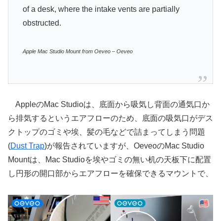
of a desk, where the intake vents are partially
obstructed.
Apple Mac Studio Mount from Oeveo – Oeveo
AppleのMac Studioは、底面から吸気し背面の通気口か
ら排気するというエアフローのため、底面の吸気口がデス
クトップのゴミや埃、髪の毛などで詰まってしまう問題
(
Dust Trap
)が報告されていますが、OeveoのMac Studio
Mountは、Mac Studioを埃やゴミの無い机の天板下に配置
し円形の開口部からエアフローを確保できるマウントで、