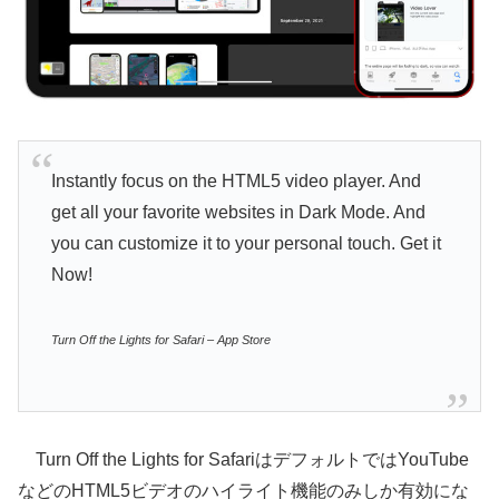
Instantly focus on the HTML5 video player. And
get all your favorite websites in Dark Mode. And
you can customize it to your personal touch. Get it
Now!
‎Turn Off the Lights for Safari – App Store
Turn Off the Lights for SafariはデフォルトではYouTube
などのHTML5ビデオのハイライト機能のみしか有効にな