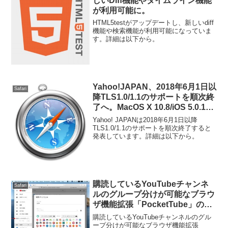
しいDiff機能やタイムライン機能
が利用可能に。
HTML5testがアップデートし、新しいdiff
機能や検索機能が利用可能になっていま
す。詳細は以下から。
Yahoo!JAPAN、2018年6月1日以
Safari
降TLS1.0/1.1のサポートを順次終
了へ。MacOS X 10.8/iOS 5.0.1以
前のOSは対応が必要に。
Yahoo! JAPANは2018年6月1日以降
TLS1.0/1.1のサポートを順次終了すると
発表しています。詳細は以下から。
購読しているYouTubeチャンネ
Safari
ルのグループ分けが可能なブラウ
ザ機能拡張「PocketTube」の
Safari, Edge, Opera用機能拡張が
購読しているYouTubeチャンネルのグル
リリース。
ープ分けが可能なブラウザ機能拡張