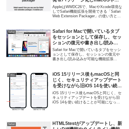
iOS/iPadOS、visionOSへ配布で
AppleはWWDC26で、MacやXcode環境な
きる「Safari Web Extension
しでSafari機能拡張を開発できる「Safari
Web Extension Packager」の使い方と配
Packager」の使い方とサンプル
布する方法をまとめたセッション
コードを公開。
「Create web extensions for Safari」とサ
ンプルコードが公開しています。
Safari for Macで開いているタブ
Safari
をセッションとして保存し、セッ
ションの復元や書き出し/読み込
みを行うことができるオープンソ
Safari for Macで開いているタブをセッシ
ースの機能拡張「Session Pal」
ョンとして保存し、セッションの復元や
書き出し/読み込みが可能な機能拡張
がリリース。
「Session Pal」がリリースされていま
す。詳細は以下から。
iOS 15リリース後もmacOSと同
iOS15
じく、セキュリティアップデート
を受けながら旧iOS 14を使い続け
ることが可能に。
iOS 15リリース後もmacOSと同じく、セ
キュリティアップデートを受けながら旧
iOS 14を使い続けることが可能になって
います。詳細は以下から。
HTML5testがアップデートし、新
Safari