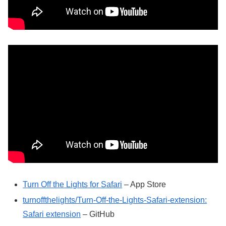
Turn Off the Lights for Safari
– App Store
turnoffthelights/Turn-Off-the-Lights-Safari-extension:
Safari extension
– GitHub