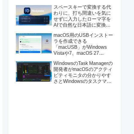
と発表。
スペースキーで変換する代
わりに、打ち間違いを気に
せずに入力したローマ字を
AIで自然な日本語に変換し
てくれるMac用の日本語入
macOS用のUSBインストー
力アプリ「Nospace」がリ
ラを作成できる
リース。
「macUSB」がWindows
Vistaや7、macOS 27
Golden GateのUSBインス
WindowsのTask Managerの
トーラの作成に対応。
開発者がmacOSのアクティ
ビティモニタの分かりやす
さとWindowsのタスクマネ
ージャの詳細さを合わせた
Mac用システムモニタアプ
リ「Task Manager TMOG」
のBeta版を公開。