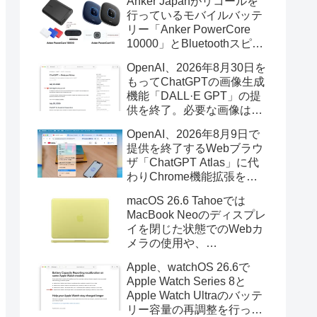
Anker Japanがリコールを
行っているモバイルバッテ
リー「Anker PowerCore
10000」とBluetoothスピー
カー「PowerConf S3」で周
OpenAI、2026年8月30日を
辺を焼損する火災が6月に3
もってChatGPTの画像生成
件発生していたそうなので
機能「DALL·E GPT」の提
注意を。
供を終了。必要な画像は期
限までにダウンロードを。
OpenAI、2026年8月9日で
提供を終了するWebブラウ
ザ「ChatGPT Atlas」に代
わりChrome機能拡張をア
ップデートし、YouTube動
macOS 26.6 Tahoeでは
画の質問やAsk ChatGPT機
MacBook Neoのディスプレ
能を追加。
イを閉じた状態でのWebカ
メラの使用や、
Finder/Apple Configuratorを
Apple、watchOS 26.6で
利用しMacBook Neoを復元
Apple Watch Series 8と
する際の安定性が向上。
Apple Watch Ultraのバッテ
リー容量の再調整を行った