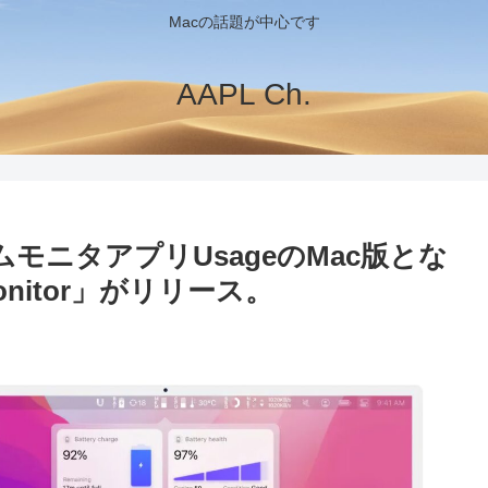
Macの話題が中心です
AAPL Ch.
テムモニタアプリUsageのMac版とな
y Monitor」がリリース。