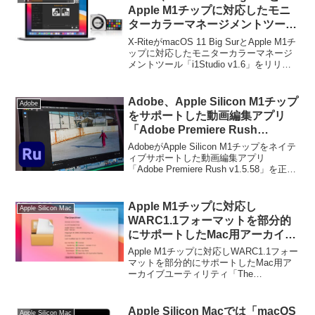
Apple M1チップに対応したモニ
ターカラーマネージメントツール
「i1Studio v1.6」をリリース。
X-RiteがmacOS 11 Big SurとApple M1チ
ップに対応したモニターカラーマネージ
メントツール「i1Studio v1.6」をリリー
スしています。詳細は以下から。
Adobe、Apple Silicon M1チップ
Adobe
をサポートした動画編集アプリ
「Adobe Premiere Rush
v1.5.58」を正式にリリース。
AdobeがApple Silicon M1チップをネイテ
ィブサポートした動画編集アプリ
「Adobe Premiere Rush v1.5.58」を正式
にリリースしています。詳細は以下か
ら。
Apple M1チップに対応し
Apple Silicon Mac
WARC1.1フォーマットを部分的
にサポートしたMac用アーカイブ
ユーティリティ「The
Apple M1チップに対応しWARC1.1フォー
Unarchiver v4.3」がリリース。
マットを部分的にサポートしたMac用ア
ーカイブユーティリティ「The
Unarchiver v4.3」がリリースされていま
す。詳細は以下から。
Apple Silicon Macでは「macOS
Apple Silicon Mac