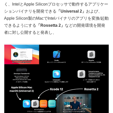
く、IntelとApple Siliconプロセッサで動作するアプリケー
ションバイナリを開発できる
「Universal 2」
および、
Apple Silicon製のMacでIntelバイナリのアプリを変換/起動
できるようにする
「Rossetta 2」
などの開発環境を開発
者に対し公開すると発表し、