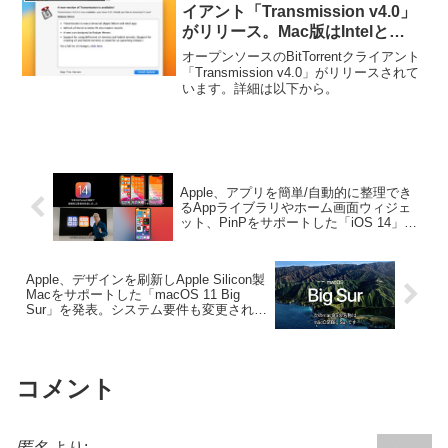
イアント「Transmission v4.0」
がリリース。Mac版はIntelと
Apple Siliconをサポートした
オープンソースのBitTorrentクライアント
Universal 2 Binaryに。
「Transmission v4.0」がリリースされて
います。詳細は以下から。
Apple、アプリを簡単/自動的に整理でき
るAppライブラリやホーム画面ウィジェ
ット、PinPをサポートした「iOS 14」を
発表。
Apple、デザインを刷新しApple Silicon製
Macをサポートした「macOS 11 Big
Sur」を発表。システム要件も変更され
2013年製以降のMacに。
コメント
匿名
より: