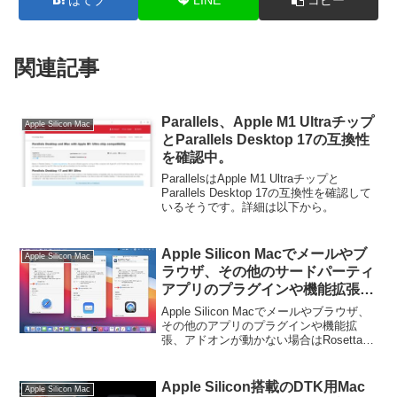
関連記事
Parallels、Apple M1 Ultraチップ
Apple Silicon Mac
とParallels Desktop 17の互換性
を確認中。
ParallelsはApple M1 Ultraチップと
Parallels Desktop 17の互換性を確認して
いるそうです。詳細は以下から。
Apple Silicon Macでメールやブ
Apple Silicon Mac
ラウザ、その他のサードパーティ
アプリのプラグインや機能拡張が
認識しない/動かない場合は
Apple Silicon Macでメールやブラウザ、
Rosetta 2でIntelバイナリを起動
その他のアプリのプラグインや機能拡
張、アドオンが動かない場合はRosettaで
すると動作する可能性がある。
Intelバイナリを起動すると動作する可能
性があるそうです。詳細は以下から。
Apple Silicon搭載のDTK用Mac
Apple Silicon Mac