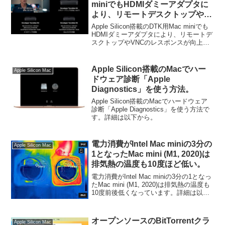
miniでもHDMIダミーアダプタに
より、リモートデスクトップや
VNCのレスポンスが向上するもよ
Apple Silicon搭載のDTK用Mac miniでも
う。
HDMIダミーアダプタにより、リモートデ
スクトップやVNCのレスポンスが向上す
るそうです。詳細は以下から。
Apple Silicon搭載のMacでハー
Apple Silicon Mac
ドウェア診断「Apple
Diagnostics」を使う方法。
Apple Silicon搭載のMacでハードウェア
診断「Apple Diagnostics」を使う方法で
す。詳細は以下から。
電力消費がIntel Mac miniの3分の
Apple Silicon Mac
1となったMac mini (M1, 2020)は
排気熱の温度も10度ほど低い。
電力消費がIntel Mac miniの3分の1となっ
たMac mini (M1, 2020)は排気熱の温度も
10度前後低くなっています。詳細は以下
から。
オープンソースのBitTorrentクラ
Apple Silicon Mac