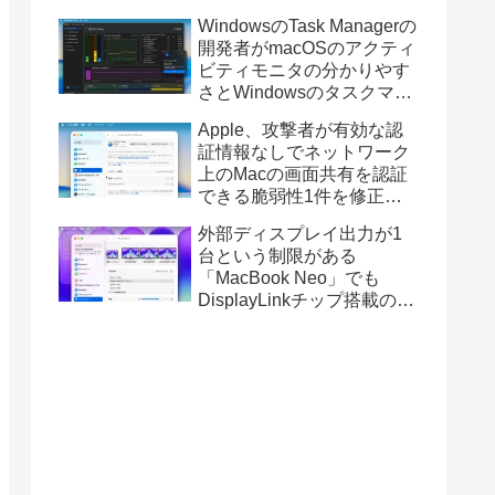
ス版のELECOM HUGEトラ
WindowsのTask Managerの
ックボールに対応。
開発者がmacOSのアクティ
ビティモニタの分かりやす
さとWindowsのタスクマネ
ージャの詳細さを合わせた
Apple、攻撃者が有効な認
Mac用システムモニタアプ
証情報なしでネットワーク
リ「Task Manager TMOG」
上のMacの画面共有を認証
のBeta版を公開。
できる脆弱性1件を修正し
た「macOS Tahoe 26.6.1」
外部ディスプレイ出力が1
や「macOS Sequoia
台という制限がある
15.7.9/Sonoma 14.8.9」を
「MacBook Neo」でも
リリース。
DisplayLinkチップ搭載の
USBグラフィックスアダプ
タを利用することでデュア
ルディスプレイ以上の出力
が可能に。