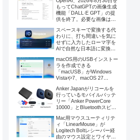
OpenAI、2026年8月30日を
もってChatGPTの画像生成
機能「DALL·E GPT」の提
供を終了。必要な画像は期
限までにダウンロードを。
スペースキーで変換する代
わりに、打ち間違いを気に
せずに入力したローマ字を
AIで自然な日本語に変換し
てくれるMac用の日本語入
macOS用のUSBインストー
力アプリ「Nospace」がリ
ラを作成できる
リース。
「macUSB」がWindows
Vistaや7、macOS 27
Golden GateのUSBインス
Anker Japanがリコールを
トーラの作成に対応。
行っているモバイルバッテ
リー「Anker PowerCore
10000」とBluetoothスピー
カー「PowerConf S3」で周
Mac用マウスユーティリテ
辺を焼損する火災が6月に3
ィ「LinearMouse」が
件発生していたそうなので
Logitech Boltレシーバー経
注意を。
由のマウス設定とワイヤレ