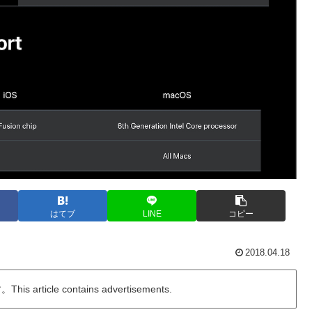
はてブ
LINE
コピー
2018.04.18
ticle contains advertisements.