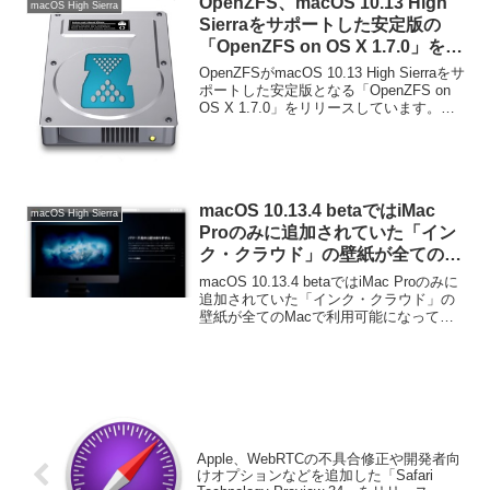
OpenZFS、macOS 10.13 High
macOS High Sierra
Sierraをサポートした安定版の
「OpenZFS on OS X 1.7.0」をリ
リース。
OpenZFSがmacOS 10.13 High Sierraをサ
ポートした安定版となる「OpenZFS on
OS X 1.7.0」をリリースしています。詳
細は以下から。
macOS 10.13.4 betaではiMac
macOS High Sierra
Proのみに追加されていた「イン
ク・クラウド」の壁紙が全ての
Macで利用可能に。
macOS 10.13.4 betaではiMac Proのみに
追加されていた「インク・クラウド」の
壁紙が全てのMacで利用可能になってい
るそうです。詳細は以下から。
Apple、WebRTCの不具合修正や開発者向
けオプションなどを追加した「Safari