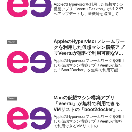
ートし、VMサスペンド時にネッ
AppleのHypervisorを利用した仮想マシン
トワークやCDイメージの割当が
構築アプリ「Veertu Desktop」がv1.2.97
へアップデートし、新機能を追加してい
可能に。
ます。詳細は以下から。
AppleのHypervisorフレームワー
Veertu
クを利用した仮想マシン構築アプ
リVeertuが無料で利用可能なVM
リストに「Boot2Docker」を追
AppleのHypervisorフレームワークを利用
加。
した仮想マシン構築アプリVeertuが新た
に「Boot2Docker」を無料で利用可能な
仮想マシンのOSイメージリストに追加し
ています。詳細は以下から。
Macの仮想マシン構築アプリ
Veertu
「Veertu」が無料で利用できる
VMリストの「boot2docker」を
アップデート。
AppleのHypervisorフレームワークを利用
した仮想マシン構築アプリVeertuが無料
で利用できるVMリストの
「boot2docker」をアップデートしていま