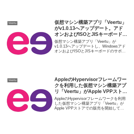
す。詳細は以下から。
仮想マシン構築アプリ「Veertu」
Veertu
がv1.0.13へアップデート。アド
オンおよびISOとJISキーボードの
サポートが改善。
仮想マシン構築アプリ「Veertu」が
v1.0.13へアップデートし、Windowsアド
オンおよびISOとJISキーボードのサポー
トが改善されているそうです。詳細は以
下から。
AppleのHypervisorフレームワー
Veertu
クを利用した仮想マシン構築アプ
リ「Veertu」がApple VPPストア
での販売を開始。
AppleのHypervisorフレームワークを利用
した仮想マシン構築アプリ「Veertu」が
Apple VPPストアでの販売を開始してい
ます。詳細は以下から。