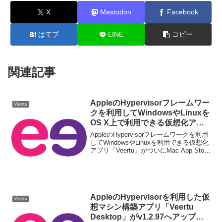
X
Mastodon
Facebook
はてブ
LINE
コピー
関連記事
AppleのHypervisorフレームワー
Veertu
クを利用してWindowsやLinuxを
OS X上で利用できる仮想化アプ
リ「Veertu」がついにMac App
AppleのHypervisorフレームワークを利用
Storeに登場。
してWindowsやLinuxを利用できる仮想化
アプリ「Veertu」がついにMac App Store
でリリースされています。詳細は以下か
ら。
AppleのHypervisorを利用した仮
Veertu
想マシン構築アプリ「Veertu
Desktop」がv1.2.97へアップデ