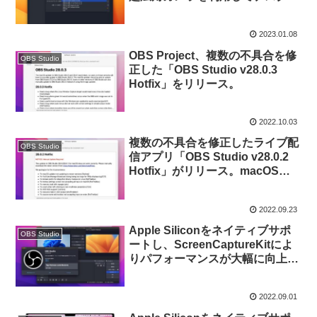
を映し出すデスクビューをサポー
トした「OBS Studio v29.0」が
2023.01.08
リリース。
OBS Project、複数の不具合を修
OBS Studio
正した「OBS Studio v28.0.3
Hotfix」をリリース。
2022.10.03
複数の不具合を修正したライブ配
OBS Studio
信アプリ「OBS Studio v28.0.2
Hotfix」がリリース。macOS版
ではv28.0以降のアップデーター
が機能しないためマニュアルでの
2022.09.23
アップデートが必要。
Apple Siliconをネイティブサポ
OBS Studio
ートし、ScreenCaptureKitによ
りパフォーマンスが大幅に向上し
たライブ配信アプリ「OBS
Studio v28.0」が正式にリリー
2022.09.01
ス。