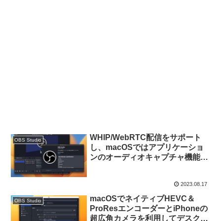
WHIP/WebRTC配信をサポート
OBS Studio
し、macOSではアプリケーショ
ンのオーディオキャプチャ機能を
追加した「OBS Studio v30」の
Betaテストが開始。
2023.08.17
macOSでネイティブHEVC＆
OBS Studio
ProResエンコーダーとiPhoneの
超広角カメラを利用してデスク上