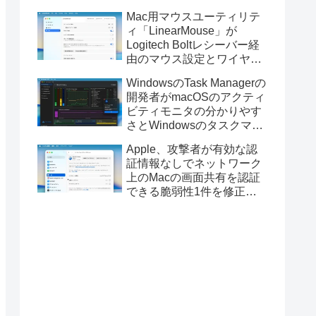
Golden GateのUSBインス
Mac用マウスユーティリテ
トーラの作成に対応。
ィ「LinearMouse」が
Logitech Boltレシーバー経
由のマウス設定とワイヤレ
ス版のELECOM HUGEトラ
WindowsのTask Managerの
ックボールに対応。
開発者がmacOSのアクティ
ビティモニタの分かりやす
さとWindowsのタスクマネ
ージャの詳細さを合わせた
Apple、攻撃者が有効な認
Mac用システムモニタアプ
証情報なしでネットワーク
リ「Task Manager TMOG」
上のMacの画面共有を認証
のBeta版を公開。
できる脆弱性1件を修正し
た「macOS Tahoe 26.6.1」
や「macOS Sequoia
15.7.9/Sonoma 14.8.9」を
リリース。