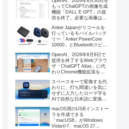
OpenAI、2026年8月30日を
もってChatGPTの画像生成
機能「DALL·E GPT」の提
供を終了。必要な画像は期
限までにダウンロードを。
Anker Japanがリコールを
行っているモバイルバッテ
リー「Anker PowerCore
10000」とBluetoothスピー
カー「PowerConf S3」で周
OpenAI、2026年8月9日で
辺を焼損する火災が6月に3
提供を終了するWebブラウ
件発生していたそうなので
ザ「ChatGPT Atlas」に代
注意を。
わりChrome機能拡張をア
ップデートし、YouTube動
スペースキーで変換する代
画の質問やAsk ChatGPT機
わりに、打ち間違いを気に
能を追加。
せずに入力したローマ字を
AIで自然な日本語に変換し
てくれるMac用の日本語入
macOS用のUSBインストー
力アプリ「Nospace」がリ
ラを作成できる
リース。
「macUSB」がWindows
Vistaや7、macOS 27