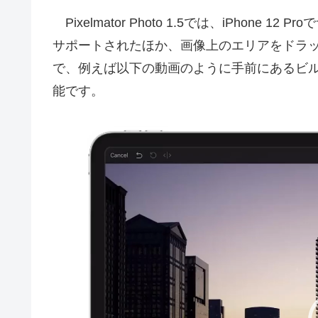
Pixelmator Photo 1.5では、iPhone 
サポートされたほか、画像上のエリアをドラ
で、例えば以下の動画のように手前にあるビ
能です。
動
画
プ
レ
ー
ヤ
ー