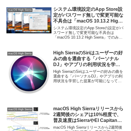
システム環境設定のApp Store設
macOS High Sierra
定がパスワード無しで変更可能な
不具合は「macOS 10.13.2 High
Sierra」でのみ再現可能。
システム環境設定のApp Storeの設定がパ
スワード無しで変更可能な不具合は
「macOS 10.13.2 High Sierra」でのみ再
現可能となっています。詳細は以下か
ら。
High SierraのSiriはユーザーの好
macOS High Sierra
みの曲を選曲する「パーソナル
DJ」やアプリの利用状況を学習
した提案が可能に。
High SierraのSiriはユーザーの好みの曲を
選曲する「パーソナルDJ」やアプリの利
用状況を学習した提案が可能になってい
ます。詳細は以下から。
macOS High Sierraリリースから
macOS High Sierra
2週間後のシェアは10%程度で、
普及速度はSierraやEl Capitanよ
り遅い？
macOS High Sierraリリースから2週間後