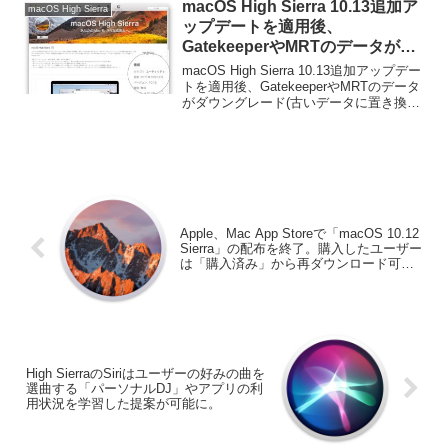
macOS High Sierra 10.13追加ア
macOS High Sierra
ップデートを適用後、
GatekeeperやMRTのデータがダ
ウングレードされる問題が確認さ
macOS High Sierra 10.13追加アップデー
れる。
トを適用後、GatekeeperやMRTのデータ
がダウングレード(古いデータに置き換わ
る)問題が確認されているそうです。詳細
は以下から。
Apple、Mac App Storeで「macOS 10.12
Sierra」の配布を終了。購入したユーザー
は「購入済み」から再ダウンロード可
能。
High SierraのSiriはユーザーの好みの曲を
選曲する「パーソナルDJ」やアプリの利
用状況を学習した提案が可能に。