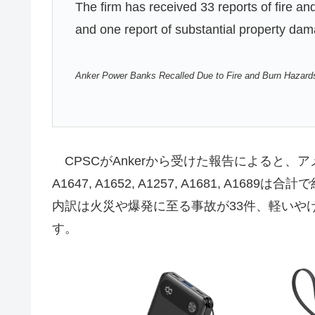
The firm has received 33 reports of fire an
and one report of substantial property da
Anker Power Banks Recalled Due to Fire and Burn Hazard
CPSCがAnkerから受けた報告によると、
A1647, A1652, A1257, A1681, A168
内訳は火災や爆発に至る事故が33件、軽いや
す。