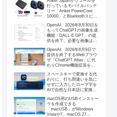
Anker Japanがリコールを
行っているモバイルバッテ
リー「Anker PowerCore
10000」とBluetoothスピー
カー「PowerConf S3」で周
OpenAI、2026年8月30日を
辺を焼損する火災が6月に3
もってChatGPTの画像生成
件発生していたそうなので
機能「DALL·E GPT」の提
注意を。
供を終了。必要な画像は期
限までにダウンロードを。
OpenAI、2026年8月9日で
提供を終了するWebブラウ
ザ「ChatGPT Atlas」に代
わりChrome機能拡張をア
ップデートし、YouTube動
スペースキーで変換する代
画の質問やAsk ChatGPT機
わりに、打ち間違いを気に
能を追加。
せずに入力したローマ字を
AIで自然な日本語に変換し
てくれるMac用の日本語入
macOS用のUSBインストー
力アプリ「Nospace」がリ
ラを作成できる
リース。
「macUSB」がWindows
Vistaや7、macOS 27