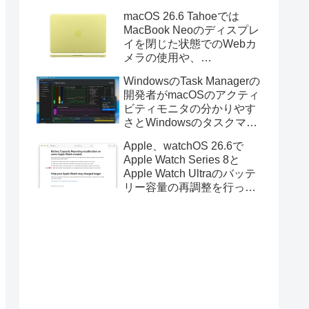
Golden GateのUSBインス
macOS 26.6 Tahoeでは
トーラの作成に対応。
MacBook Neoのディスプレ
イを閉じた状態でのWebカ
メラの使用や、
Finder/Apple Configuratorを
WindowsのTask Managerの
利用しMacBook Neoを復元
開発者がmacOSのアクティ
する際の安定性が向上。
ビティモニタの分かりやす
さとWindowsのタスクマネ
ージャの詳細さを合わせた
Apple、watchOS 26.6で
Mac用システムモニタアプ
Apple Watch Series 8と
リ「Task Manager TMOG」
Apple Watch Ultraのバッテ
のBeta版を公開。
リー容量の再調整を行った
と発表。