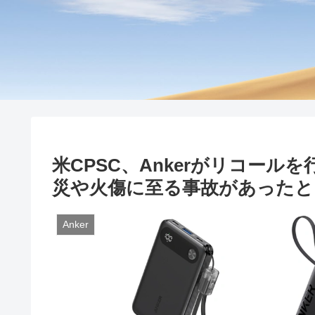
米CPSC、Ankerがリコー
災や火傷に至る事故があったと
Anker